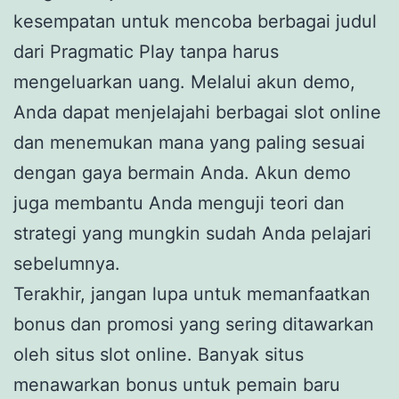
kesempatan untuk mencoba berbagai judul
dari Pragmatic Play tanpa harus
mengeluarkan uang. Melalui akun demo,
Anda dapat menjelajahi berbagai slot online
dan menemukan mana yang paling sesuai
dengan gaya bermain Anda. Akun demo
juga membantu Anda menguji teori dan
strategi yang mungkin sudah Anda pelajari
sebelumnya.
Terakhir, jangan lupa untuk memanfaatkan
bonus dan promosi yang sering ditawarkan
oleh situs slot online. Banyak situs
menawarkan bonus untuk pemain baru