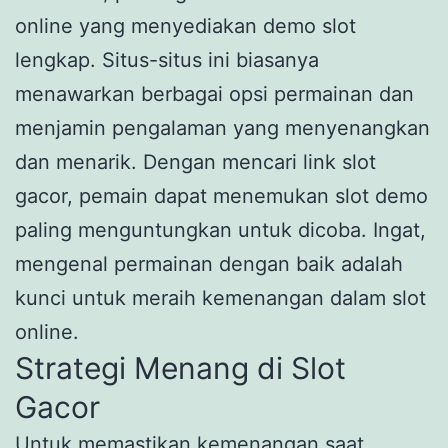
online yang menyediakan demo slot
lengkap. Situs-situs ini biasanya
menawarkan berbagai opsi permainan dan
menjamin pengalaman yang menyenangkan
dan menarik. Dengan mencari link slot
gacor, pemain dapat menemukan slot demo
paling menguntungkan untuk dicoba. Ingat,
mengenal permainan dengan baik adalah
kunci untuk meraih kemenangan dalam slot
online.
Strategi Menang di Slot
Gacor
Untuk memastikan kemenangan saat