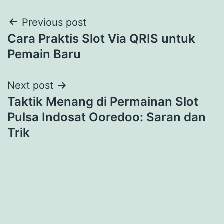
Post
Previous post
Cara Praktis Slot Via QRIS untuk
navigation
Pemain Baru
Next post
Taktik Menang di Permainan Slot
Pulsa Indosat Ooredoo: Saran dan
Trik