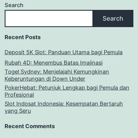
Search
Search
Recent Posts
Deposit 5K Slot: Panduan Utama bagi Pemula
Rubah 4D: Menembus Batas Imajinasi
Togel Sydney: Menjelajahi Kemungkinan
Keberuntungan di Down Under
PokerHebat: Petunjuk Lengkap bagi Pemula dan
Profesional
Slot Indosat Indonesia: Kesempatan Bertaruh
yang Seru
Recent Comments