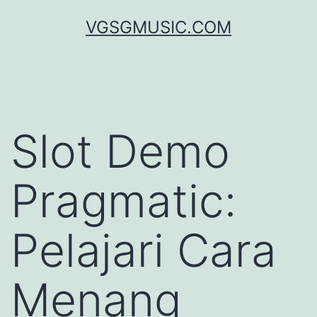
Skip
VGSGMUSIC.COM
to
content
Slot Demo
Pragmatic:
Pelajari Cara
Menang