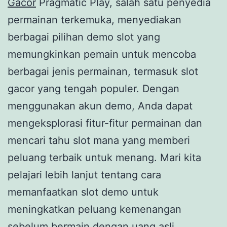
Gacor
Pragmatic Play, salah satu penyedia
permainan terkemuka, menyediakan
berbagai pilihan demo slot yang
memungkinkan pemain untuk mencoba
berbagai jenis permainan, termasuk slot
gacor yang tengah populer. Dengan
menggunakan akun demo, Anda dapat
mengeksplorasi fitur-fitur permainan dan
mencari tahu slot mana yang memberi
peluang terbaik untuk menang. Mari kita
pelajari lebih lanjut tentang cara
memanfaatkan slot demo untuk
meningkatkan peluang kemenangan
sebelum bermain dengan uang asli.