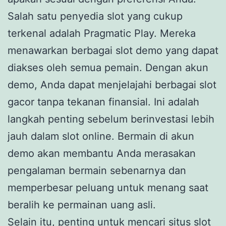
Salah satu penyedia slot yang cukup
terkenal adalah Pragmatic Play. Mereka
menawarkan berbagai slot demo yang dapat
diakses oleh semua pemain. Dengan akun
demo, Anda dapat menjelajahi berbagai slot
gacor tanpa tekanan finansial. Ini adalah
langkah penting sebelum berinvestasi lebih
jauh dalam slot online. Bermain di akun
demo akan membantu Anda merasakan
pengalaman bermain sebenarnya dan
memperbesar peluang untuk menang saat
beralih ke permainan uang asli.
Selain itu, penting untuk mencari situs slot