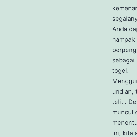
kemenan
segalany
Anda dap
nampak 
berpeng
sebagai
togel.
Menggun
undian, 
teliti.
muncul d
menentuk
ini, kit