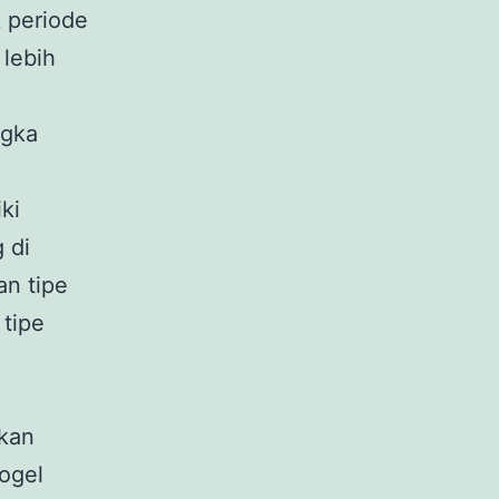
 periode
 lebih
ngka
ki
 di
n tipe
 tipe
pkan
ogel