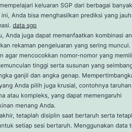
mempelajari keluaran SGP dari berbagai banyak
ini, Anda bisa menghasilkan prediksi yang jauh
masi.
data sgp
tu, Anda juga dapat memanfaatkan kombinasi a
rkan rekaman pengeluaran yang sering muncul.
n agar mencocokkan nomor-nomor yang memili
kemunculan tinggi serta susunan yang seimbang
angka ganjil dan angka genap. Mempertimbangka
yang Anda pilih juga krusial, contohnya taruhan
na atau kompleks, yang dapat memengaruhi
inan menang Anda.
akhir, tetaplah disiplin saat bertaruh serta teta
ntuk setiap sesi bertaruh. Menggunakan data t