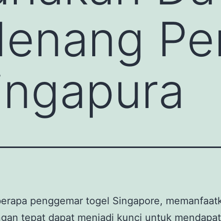
Menang Pe
ingapura
berapa penggemar togel Singapore, memanfaat
gan tepat dapat menjadi kunci untuk mendapa