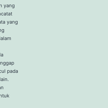
n yang
ncatat
ata yang
ng
dalam
la
anggap
ul pada
ain.
an
ntuk