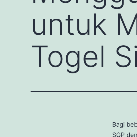
untuk 
Togel S
Bagi be
SGP den