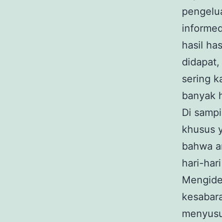
pengelu
informed
hasil ha
didapat
sering k
banyak h
Di sampi
khusus 
bahwa a
hari-har
Mengiden
kesabara
menyusun