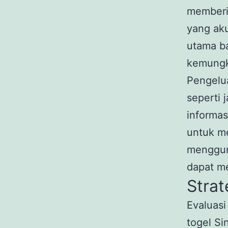
memberi
yang aku
utama b
kemungk
Pengelu
seperti 
informas
untuk m
menggun
dapat m
Strat
Evaluasi
togel Si