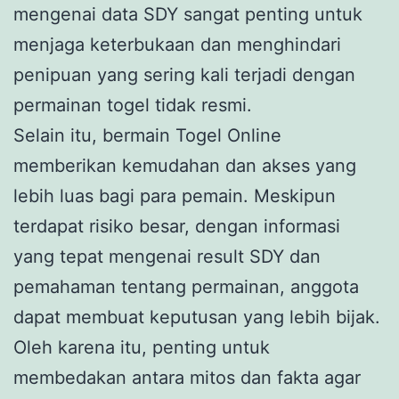
mengenai data SDY sangat penting untuk
menjaga keterbukaan dan menghindari
penipuan yang sering kali terjadi dengan
permainan togel tidak resmi.
Selain itu, bermain Togel Online
memberikan kemudahan dan akses yang
lebih luas bagi para pemain. Meskipun
terdapat risiko besar, dengan informasi
yang tepat mengenai result SDY dan
pemahaman tentang permainan, anggota
dapat membuat keputusan yang lebih bijak.
Oleh karena itu, penting untuk
membedakan antara mitos dan fakta agar