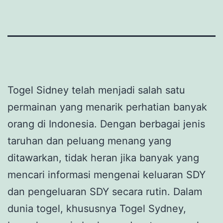
Togel Sidney telah menjadi salah satu
permainan yang menarik perhatian banyak
orang di Indonesia. Dengan berbagai jenis
taruhan dan peluang menang yang
ditawarkan, tidak heran jika banyak yang
mencari informasi mengenai keluaran SDY
dan pengeluaran SDY secara rutin. Dalam
dunia togel, khususnya Togel Sydney,