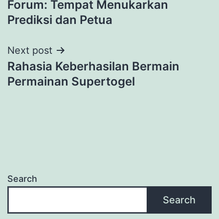
Forum: Tempat Menukarkan
navigation
Prediksi dan Petua
Next post
Rahasia Keberhasilan Bermain
Permainan Supertogel
Search
Search