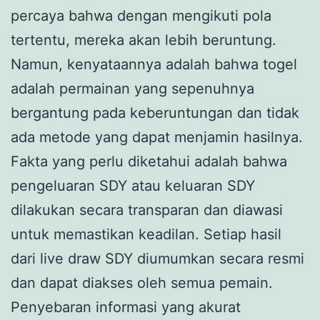
percaya bahwa dengan mengikuti pola
tertentu, mereka akan lebih beruntung.
Namun, kenyataannya adalah bahwa togel
adalah permainan yang sepenuhnya
bergantung pada keberuntungan dan tidak
ada metode yang dapat menjamin hasilnya.
Fakta yang perlu diketahui adalah bahwa
pengeluaran SDY atau keluaran SDY
dilakukan secara transparan dan diawasi
untuk memastikan keadilan. Setiap hasil
dari live draw SDY diumumkan secara resmi
dan dapat diakses oleh semua pemain.
Penyebaran informasi yang akurat