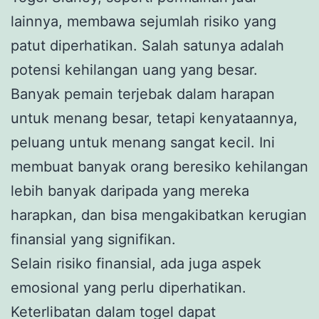
lainnya, membawa sejumlah risiko yang
patut diperhatikan. Salah satunya adalah
potensi kehilangan uang yang besar.
Banyak pemain terjebak dalam harapan
untuk menang besar, tetapi kenyataannya,
peluang untuk menang sangat kecil. Ini
membuat banyak orang beresiko kehilangan
lebih banyak daripada yang mereka
harapkan, dan bisa mengakibatkan kerugian
finansial yang signifikan.
Selain risiko finansial, ada juga aspek
emosional yang perlu diperhatikan.
Keterlibatan dalam togel dapat