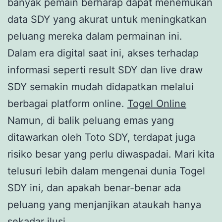
banyak pemain berharap dapat menemukan
data SDY yang akurat untuk meningkatkan
peluang mereka dalam permainan ini.
Dalam era digital saat ini, akses terhadap
informasi seperti result SDY dan live draw
SDY semakin mudah didapatkan melalui
berbagai platform online.
Togel Online
Namun, di balik peluang emas yang
ditawarkan oleh Toto SDY, terdapat juga
risiko besar yang perlu diwaspadai. Mari kita
telusuri lebih dalam mengenai dunia Togel
SDY ini, dan apakah benar-benar ada
peluang yang menjanjikan ataukah hanya
sekadar ilusi.