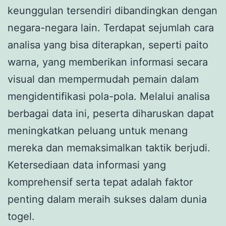
keunggulan tersendiri dibandingkan dengan
negara-negara lain. Terdapat sejumlah cara
analisa yang bisa diterapkan, seperti paito
warna, yang memberikan informasi secara
visual dan mempermudah pemain dalam
mengidentifikasi pola-pola. Melalui analisa
berbagai data ini, peserta diharuskan dapat
meningkatkan peluang untuk menang
mereka dan memaksimalkan taktik berjudi.
Ketersediaan data informasi yang
komprehensif serta tepat adalah faktor
penting dalam meraih sukses dalam dunia
togel.