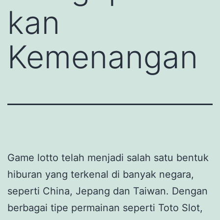
kan
Kemenangan
Game lotto telah menjadi salah satu bentuk
hiburan yang terkenal di banyak negara,
seperti China, Jepang dan Taiwan. Dengan
berbagai tipe permainan seperti Toto Slot,