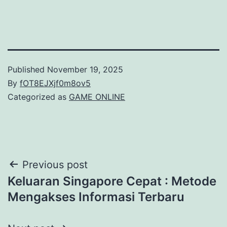
Published
November 19, 2025
By
fOT8EJXjf0m8ov5
Categorized as
GAME ONLINE
Post
Previous post
Keluaran Singapore Cepat : Metode
navigation
Mengakses Informasi Terbaru