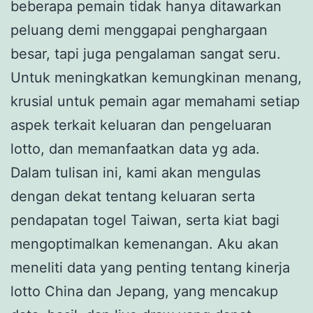
beberapa pemain tidak hanya ditawarkan
peluang demi menggapai penghargaan
besar, tapi juga pengalaman sangat seru.
Untuk meningkatkan kemungkinan menang,
krusial untuk pemain agar memahami setiap
aspek terkait keluaran dan pengeluaran
lotto, dan memanfaatkan data yg ada.
Dalam tulisan ini, kami akan mengulas
dengan dekat tentang keluaran serta
pendapatan togel Taiwan, serta kiat bagi
mengoptimalkan kemenangan. Aku akan
meneliti data yang penting tentang kinerja
lotto China dan Jepang, yang mencakup