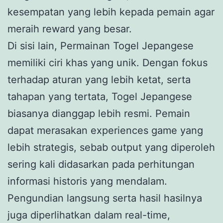
kesempatan yang lebih kepada pemain agar
meraih reward yang besar.
Di sisi lain, Permainan Togel Jepangese
memiliki ciri khas yang unik. Dengan fokus
terhadap aturan yang lebih ketat, serta
tahapan yang tertata, Togel Jepangese
biasanya dianggap lebih resmi. Pemain
dapat merasakan experiences game yang
lebih strategis, sebab output yang diperoleh
sering kali didasarkan pada perhitungan
informasi historis yang mendalam.
Pengundian langsung serta hasil hasilnya
juga diperlihatkan dalam real-time,