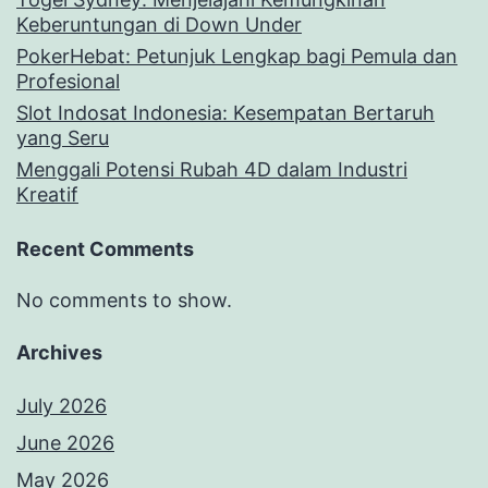
Keberuntungan di Down Under
PokerHebat: Petunjuk Lengkap bagi Pemula dan
Profesional
Slot Indosat Indonesia: Kesempatan Bertaruh
yang Seru
Menggali Potensi Rubah 4D dalam Industri
Kreatif
Recent Comments
No comments to show.
Archives
July 2026
June 2026
May 2026