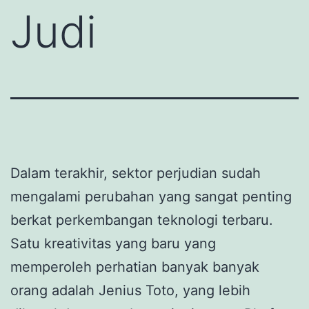
Judi
Dalam terakhir, sektor perjudian sudah
mengalami perubahan yang sangat penting
berkat perkembangan teknologi terbaru.
Satu kreativitas yang baru yang
memperoleh perhatian banyak banyak
orang adalah Jenius Toto, yang lebih