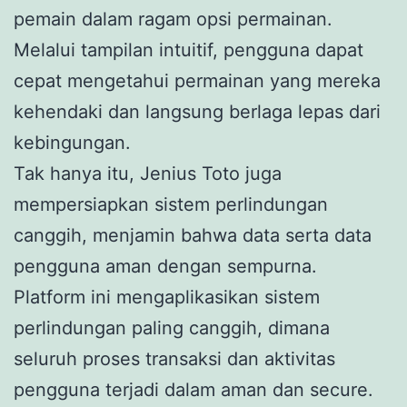
pemain dalam ragam opsi permainan.
Melalui tampilan intuitif, pengguna dapat
cepat mengetahui permainan yang mereka
kehendaki dan langsung berlaga lepas dari
kebingungan.
Tak hanya itu, Jenius Toto juga
mempersiapkan sistem perlindungan
canggih, menjamin bahwa data serta data
pengguna aman dengan sempurna.
Platform ini mengaplikasikan sistem
perlindungan paling canggih, dimana
seluruh proses transaksi dan aktivitas
pengguna terjadi dalam aman dan secure.