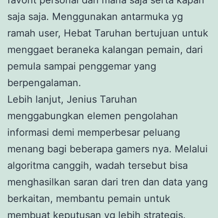
saja saja. Menggunakan antarmuka yg
ramah user, Hebat Taruhan bertujuan untuk
menggaet beraneka kalangan pemain, dari
pemula sampai penggemar yang
berpengalaman.
Lebih lanjut, Jenius Taruhan
menggabungkan elemen pengolahan
informasi demi memperbesar peluang
menang bagi beberapa gamers nya. Melalui
algoritma canggih, wadah tersebut bisa
menghasilkan saran dari tren dan data yang
berkaitan, membantu pemain untuk
membuat keputusan yg lebih strategis.