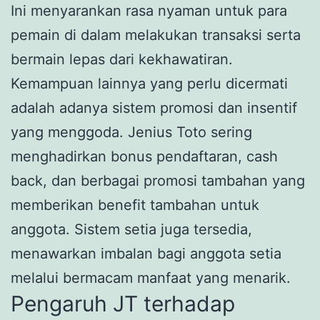
Ini menyarankan rasa nyaman untuk para
pemain di dalam melakukan transaksi serta
bermain lepas dari kekhawatiran.
Kemampuan lainnya yang perlu dicermati
adalah adanya sistem promosi dan insentif
yang menggoda. Jenius Toto sering
menghadirkan bonus pendaftaran, cash
back, dan berbagai promosi tambahan yang
memberikan benefit tambahan untuk
anggota. Sistem setia juga tersedia,
menawarkan imbalan bagi anggota setia
melalui bermacam manfaat yang menarik.
Pengaruh JT terhadap