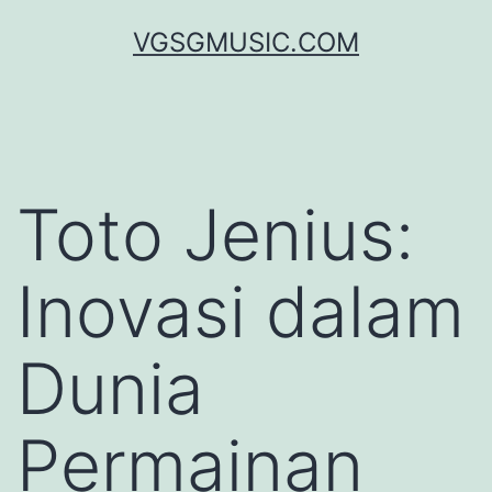
Skip
VGSGMUSIC.COM
to
content
Toto Jenius:
Inovasi dalam
Dunia
Permainan