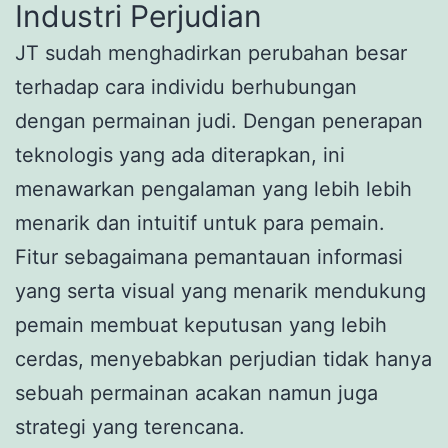
Industri Perjudian
JT sudah menghadirkan perubahan besar
terhadap cara individu berhubungan
dengan permainan judi. Dengan penerapan
teknologis yang ada diterapkan, ini
menawarkan pengalaman yang lebih lebih
menarik dan intuitif untuk para pemain.
Fitur sebagaimana pemantauan informasi
yang serta visual yang menarik mendukung
pemain membuat keputusan yang lebih
cerdas, menyebabkan perjudian tidak hanya
sebuah permainan acakan namun juga
strategi yang terencana.