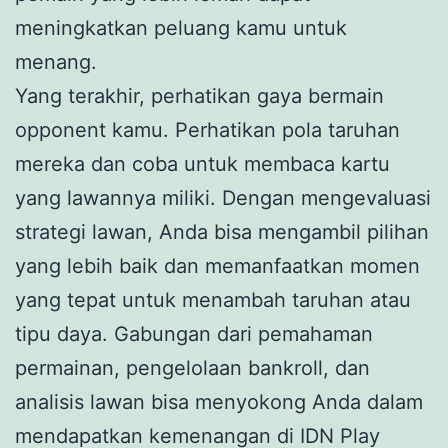
meningkatkan peluang kamu untuk
menang.
Yang terakhir, perhatikan gaya bermain
opponent kamu. Perhatikan pola taruhan
mereka dan coba untuk membaca kartu
yang lawannya miliki. Dengan mengevaluasi
strategi lawan, Anda bisa mengambil pilihan
yang lebih baik dan memanfaatkan momen
yang tepat untuk menambah taruhan atau
tipu daya. Gabungan dari pemahaman
permainan, pengelolaan bankroll, dan
analisis lawan bisa menyokong Anda dalam
mendapatkan kemenangan di IDN Play