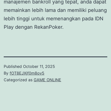
manajemen bankroll yang tepat, anda dapat
memainkan lebih lama dan memiliki peluang
lebih tinggi untuk memenangkan pada IDN
Play dengan RekanPoker.
Published
October 11, 2025
By
fOT8EJXjf0m8ov5
Categorized as
GAME ONLINE