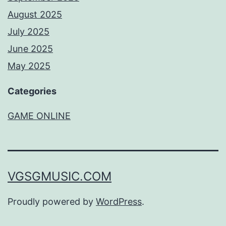
August 2025
July 2025
June 2025
May 2025
Categories
GAME ONLINE
VGSGMUSIC.COM
Proudly powered by
WordPress
.