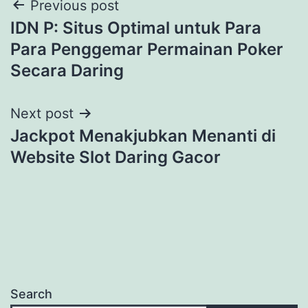
Post
Previous post
IDN P: Situs Optimal untuk Para
navigation
Para Penggemar Permainan Poker
Secara Daring
Next post
Jackpot Menakjubkan Menanti di
Website Slot Daring Gacor
Search