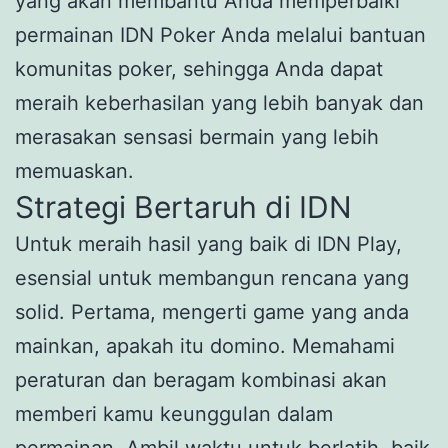
yang akan membantu Anda memperbaiki
permainan IDN Poker Anda melalui bantuan
komunitas poker, sehingga Anda dapat
meraih keberhasilan yang lebih banyak dan
merasakan sensasi bermain yang lebih
memuaskan.
Strategi Bertaruh di IDN
Untuk meraih hasil yang baik di IDN Play,
esensial untuk membangun rencana yang
solid. Pertama, mengerti game yang anda
mainkan, apakah itu domino. Memahami
peraturan dan beragam kombinasi akan
memberi kamu keunggulan dalam
permainan. Ambil waktu untuk berlatih, baik