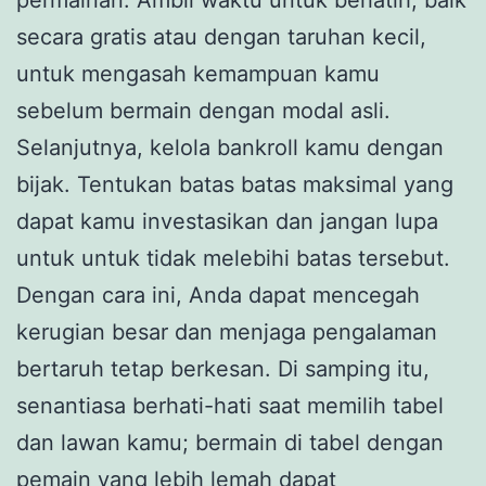
secara gratis atau dengan taruhan kecil,
untuk mengasah kemampuan kamu
sebelum bermain dengan modal asli.
Selanjutnya, kelola bankroll kamu dengan
bijak. Tentukan batas batas maksimal yang
dapat kamu investasikan dan jangan lupa
untuk untuk tidak melebihi batas tersebut.
Dengan cara ini, Anda dapat mencegah
kerugian besar dan menjaga pengalaman
bertaruh tetap berkesan. Di samping itu,
senantiasa berhati-hati saat memilih tabel
dan lawan kamu; bermain di tabel dengan
pemain yang lebih lemah dapat