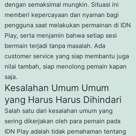
dengan semaksimal mungkin. Situasi ini
memberi kepercayaan dan nyaman bagi
pengguna saat melakukan permainan di IDN
Play, serta menjamin bahwa setiap sesi
bermain terjadi tanpa masalah. Ada
customer service yang siap membantu juga
nilai tambah, siap menolong pemain kapan
saja.
Kesalahan Umum Umum
yang Harus Harus Dihindari
Salah satu dari kesalahan umum yang
sering dikerjakan oleh para pemain pada
IDN Play adalah tidak pemahaman tentang