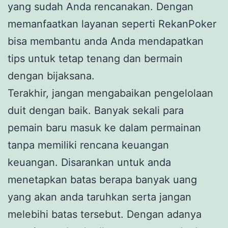
yang sudah Anda rencanakan. Dengan
memanfaatkan layanan seperti RekanPoker
bisa membantu anda Anda mendapatkan
tips untuk tetap tenang dan bermain
dengan bijaksana.
Terakhir, jangan mengabaikan pengelolaan
duit dengan baik. Banyak sekali para
pemain baru masuk ke dalam permainan
tanpa memiliki rencana keuangan
keuangan. Disarankan untuk anda
menetapkan batas berapa banyak uang
yang akan anda taruhkan serta jangan
melebihi batas tersebut. Dengan adanya