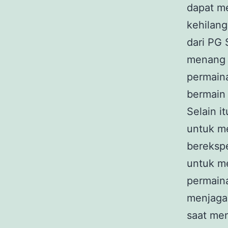
dapat me
kehilang
dari PG
menang b
permaina
bermain
Selain 
untuk me
bereksp
untuk m
permain
menjaga 
saat men