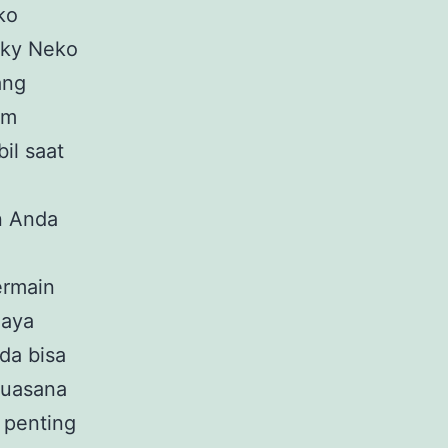
ko
cky Neko
ang
am
il saat
n Anda
ermain
gaya
da bisa
suasana
 penting