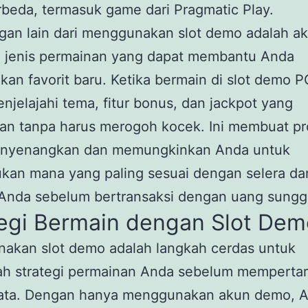
beda, termasuk game dari Pragmatic Play.
gan lain dari menggunakan slot demo adalah ak
i jenis permainan yang dapat membantu Anda
n favorit baru. Ketika bermain di slot demo 
njelajahi tema, fitur bonus, dan jackpot yang
kan tanpa harus merogoh kocek. Ini membuat p
enyenangkan dan memungkinkan Anda untuk
kan mana yang paling sesuai dengan selera da
i Anda sebelum bertransaksi dengan uang sung
tegi Bermain dengan Slot Dem
akan slot demo adalah langkah cerdas untuk
h strategi permainan Anda sebelum memperta
ata. Dengan hanya menggunakan akun demo, 