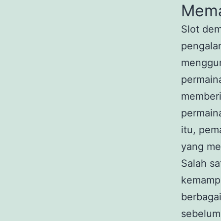
Mema
Slot dem
pengala
menggun
permaina
memberi
permaina
itu, pem
yang men
Salah s
kemampu
berbagai
sebelum