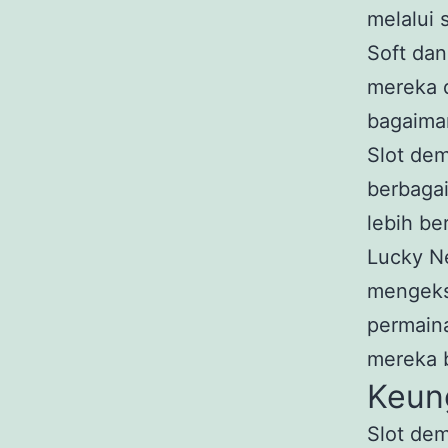
melalui 
Soft dan
mereka 
bagaima
Slot de
berbaga
lebih be
Lucky Ne
mengeks
permain
mereka b
Keun
Slot de