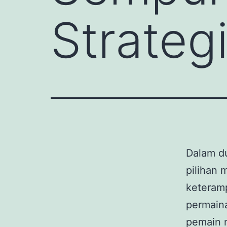
Strateg
Dalam du
pilihan 
keteramp
permaina
pemain 