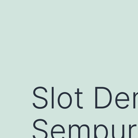
Skip
to
content
Slot De
Sempur