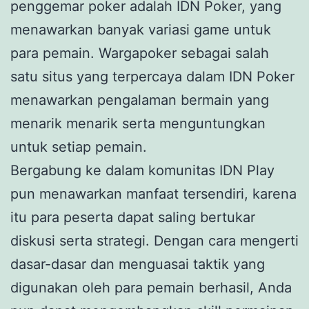
penggemar poker adalah IDN Poker, yang
menawarkan banyak variasi game untuk
para pemain. Wargapoker sebagai salah
satu situs yang terpercaya dalam IDN Poker
menawarkan pengalaman bermain yang
menarik menarik serta menguntungkan
untuk setiap pemain.
Bergabung ke dalam komunitas IDN Play
pun menawarkan manfaat tersendiri, karena
itu para peserta dapat saling bertukar
diskusi serta strategi. Dengan cara mengerti
dasar-dasar dan menguasai taktik yang
digunakan oleh para pemain berhasil, Anda