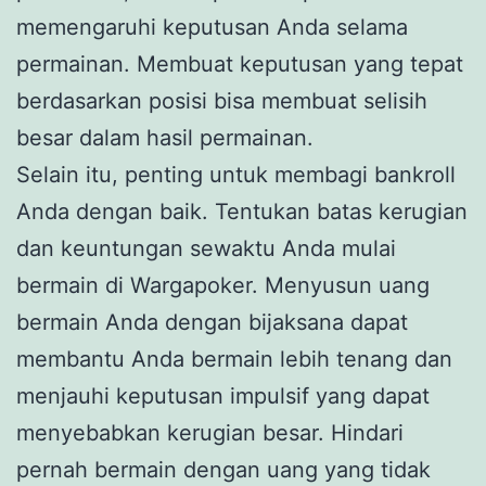
memengaruhi keputusan Anda selama
permainan. Membuat keputusan yang tepat
berdasarkan posisi bisa membuat selisih
besar dalam hasil permainan.
Selain itu, penting untuk membagi bankroll
Anda dengan baik. Tentukan batas kerugian
dan keuntungan sewaktu Anda mulai
bermain di Wargapoker. Menyusun uang
bermain Anda dengan bijaksana dapat
membantu Anda bermain lebih tenang dan
menjauhi keputusan impulsif yang dapat
menyebabkan kerugian besar. Hindari
pernah bermain dengan uang yang tidak