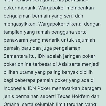
poker menarik, Wargapoker memberikan
pengalaman bermain yang seru dan
mengasyikkan. Wargapoker dikenal dengan
tampilan yang ramah pengguna serta
penawaran yang menarik untuk sejumlah
pemain baru dan juga pengalaman.
Sementara itu, IDN adalah jaringan poker
poker online terbesar di Asia serta menjadi
pilihan utama yang paling banyak dipilih
bagi beberapa pemain poker yang ada di
Indonesia. IDN Poker menawarkan beragam
jenis permainan seperti Texas Hold’em dan
Omaha, serta sejumlah limit taruhan yang