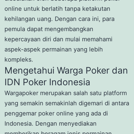
online untuk berlatih tanpa ketakutan
kehilangan uang. Dengan cara ini, para
pemula dapat mengembangkan
kepercayaan diri dan mulai memahami
aspek-aspek permainan yang lebih
kompleks.
Mengetahui Warga Poker dan
IDN Poker Indonesia
Wargapoker merupakan salah satu platform
yang semakin semakinlah digemari di antara
penggemar poker online yang ada di
Indonesia. Dengan menyediakan
memberikan beragam jenis permainan