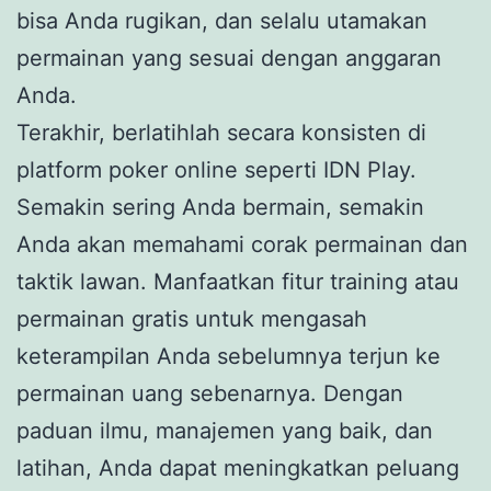
bisa Anda rugikan, dan selalu utamakan
permainan yang sesuai dengan anggaran
Anda.
Terakhir, berlatihlah secara konsisten di
platform poker online seperti IDN Play.
Semakin sering Anda bermain, semakin
Anda akan memahami corak permainan dan
taktik lawan. Manfaatkan fitur training atau
permainan gratis untuk mengasah
keterampilan Anda sebelumnya terjun ke
permainan uang sebenarnya. Dengan
paduan ilmu, manajemen yang baik, dan
latihan, Anda dapat meningkatkan peluang