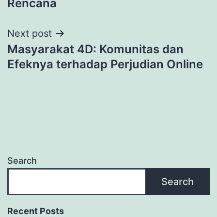
Rencana
Next post
Masyarakat 4D: Komunitas dan
Efeknya terhadap Perjudian Online
Search
Search
Recent Posts