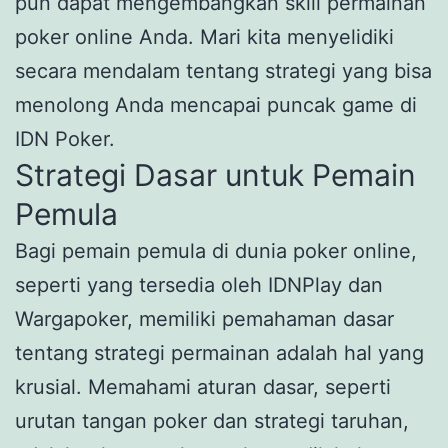
pun dapat mengembangkan skill permainan
poker online Anda. Mari kita menyelidiki
secara mendalam tentang strategi yang bisa
menolong Anda mencapai puncak game di
IDN Poker.
Strategi Dasar untuk Pemain
Pemula
Bagi pemain pemula di dunia poker online,
seperti yang tersedia oleh IDNPlay dan
Wargapoker, memiliki pemahaman dasar
tentang strategi permainan adalah hal yang
krusial. Memahami aturan dasar, seperti
urutan tangan poker dan strategi taruhan,