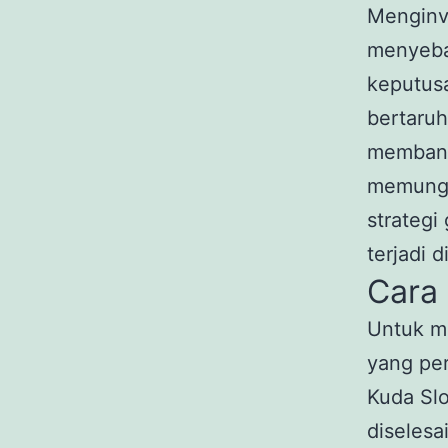
Menginve
menyeba
keputusa
bertaruh
membant
memungk
strateg
terjadi 
Cara 
Untuk m
yang per
Kuda Slo
diselesa