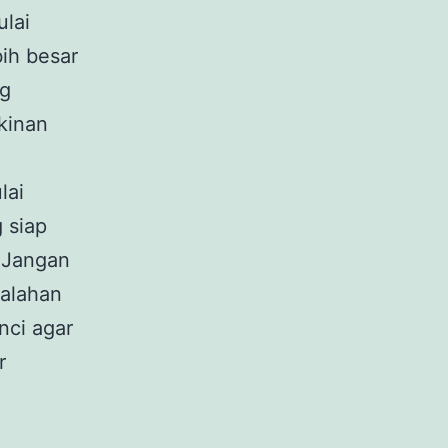
lai
bih besar
ng
kinan
lai
 siap
. Jangan
kalahan
nci agar
r