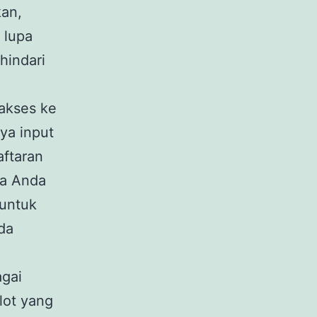
kan,
 lupa
hindari
akses ke
ya input
ftaran
la Anda
 untuk
da
agai
lot yang