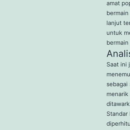
amat pop
bermain
lanjut t
untuk me
bermain 
Anali
Saat ini
menemuka
sebagai s
menarik 
ditawark
Standar 
diperhit