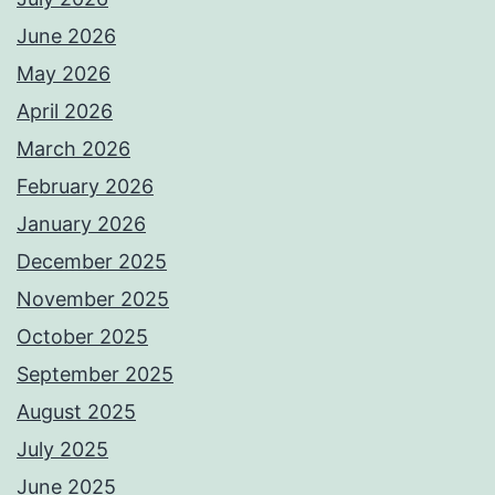
June 2026
May 2026
April 2026
March 2026
February 2026
January 2026
December 2025
November 2025
October 2025
September 2025
August 2025
July 2025
June 2025