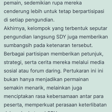
pemain, sedemikian rupa mereka
cenderung lebih untuk tetap berpartisipasi
di setiap pengundian.
Akhirnya, kelompok yang terbentuk seputar
pengundian langsung SDY juga memberikan
sumbangsih pada ketenaran tersebut.
Berbagai partisipan memberikan petunjuk,
strategi, serta cerita mereka melalui media
sosial atau forum daring. Pertukaran ini ini
bukan hanya menjadikan permainan
semakin menarik, melainkan juga
menciptakan rasa kebersamaan antar para
peserta, memperkuat perasaan keterlibatan