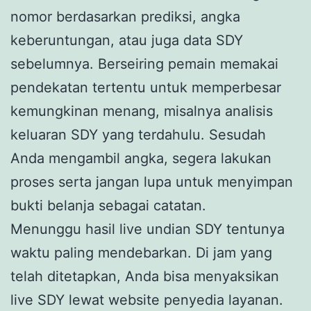
nomor berdasarkan prediksi, angka
keberuntungan, atau juga data SDY
sebelumnya. Berseiring pemain memakai
pendekatan tertentu untuk memperbesar
kemungkinan menang, misalnya analisis
keluaran SDY yang terdahulu. Sesudah
Anda mengambil angka, segera lakukan
proses serta jangan lupa untuk menyimpan
bukti belanja sebagai catatan.
Menunggu hasil live undian SDY tentunya
waktu paling mendebarkan. Di jam yang
telah ditetapkan, Anda bisa menyaksikan
live SDY lewat website penyedia layanan.