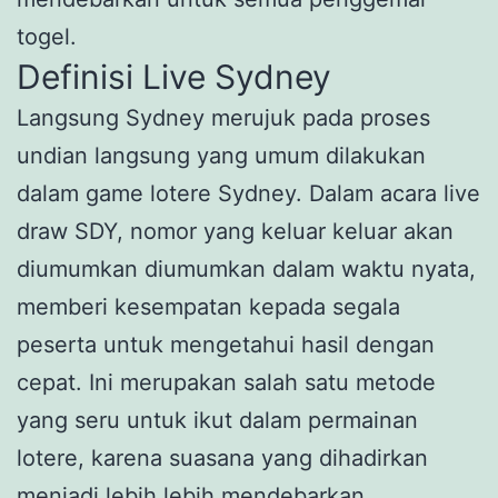
togel.
Definisi Live Sydney
Langsung Sydney merujuk pada proses
undian langsung yang umum dilakukan
dalam game lotere Sydney. Dalam acara live
draw SDY, nomor yang keluar keluar akan
diumumkan diumumkan dalam waktu nyata,
memberi kesempatan kepada segala
peserta untuk mengetahui hasil dengan
cepat. Ini merupakan salah satu metode
yang seru untuk ikut dalam permainan
lotere, karena suasana yang dihadirkan
menjadi lebih lebih mendebarkan