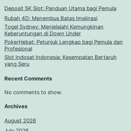
Deposit 5K Slot: Panduan Utama bagi Pemula
Rubah 4D: Menembus Batas Imajinasi
Togel Sydney: Menjelajahi Kemungkinan
Keberuntungan di Down Under
PokerHebat: Petunjuk Lengkap bagi Pemula dan
Profesional
Slot Indosat Indonesia: Kesempatan Bertaruh
yang Seru
Recent Comments
No comments to show.
Archives
August 2026
July 2026