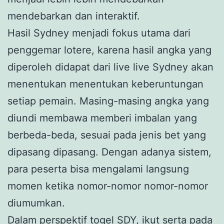
mendebarkan dan interaktif.
Hasil Sydney menjadi fokus utama dari
penggemar lotere, karena hasil angka yang
diperoleh didapat dari live live Sydney akan
menentukan menentukan keberuntungan
setiap pemain. Masing-masing angka yang
diundi membawa memberi imbalan yang
berbeda-beda, sesuai pada jenis bet yang
dipasang dipasang. Dengan adanya sistem,
para peserta bisa mengalami langsung
momen ketika nomor-nomor nomor-nomor
diumumkan.
Dalam perspektif togel SDY, ikut serta pada