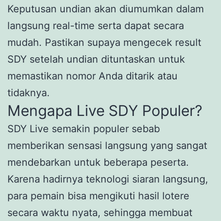
Keputusan undian akan diumumkan dalam
langsung real-time serta dapat secara
mudah. Pastikan supaya mengecek result
SDY setelah undian dituntaskan untuk
memastikan nomor Anda ditarik atau
tidaknya.
Mengapa Live SDY Populer?
SDY Live semakin populer sebab
memberikan sensasi langsung yang sangat
mendebarkan untuk beberapa peserta.
Karena hadirnya teknologi siaran langsung,
para pemain bisa mengikuti hasil lotere
secara waktu nyata, sehingga membuat