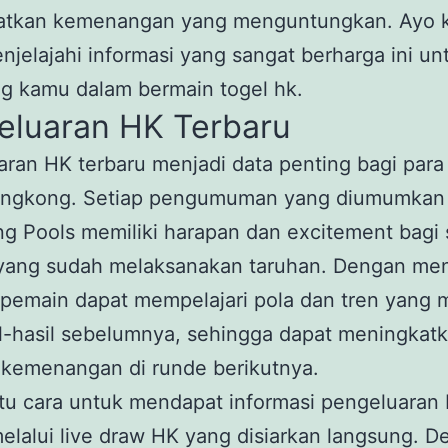
tkan kemenangan yang menguntungkan. Ayo 
njelajahi informasi yang sangat berharga ini un
g kamu dalam bermain togel hk.
eluaran HK Terbaru
ran HK terbaru menjadi data penting bagi para
ongkong. Setiap pengumuman yang diumumkan
g Pools memiliki harapan dan excitement bagi
yang sudah melaksanakan taruhan. Dengan me
, pemain dapat mempelajari pola dan tren yang 
il-hasil sebelumnya, sehingga dapat meningkat
 kemenangan di runde berikutnya.
tu cara untuk mendapat informasi pengeluaran
elalui live draw HK yang disiarkan langsung. 