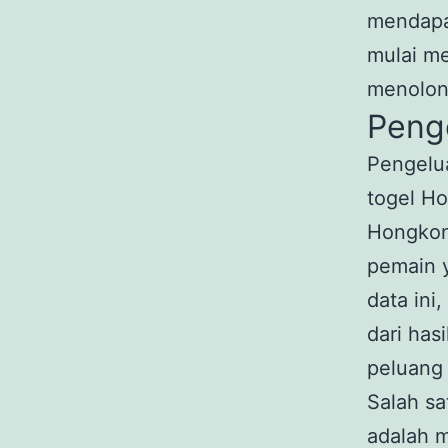
mendapa
mulai me
menolon
Peng
Pengelua
togel H
Hongkon
pemain 
data ini
dari has
peluang
Salah sa
adalah m