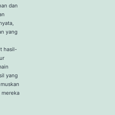
nan dan
an
nyata,
an yang
 hasil-
ur
main
sil yang
rumuskan
g mereka