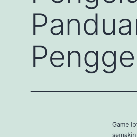
Pandua
Pengge
Game lot
semakin 