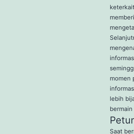
keterkai
memberik
mengeta
Selanjut
mengena
informas
seminggu
momen p
informa
lebih bi
bermain
Petu
Saat ber