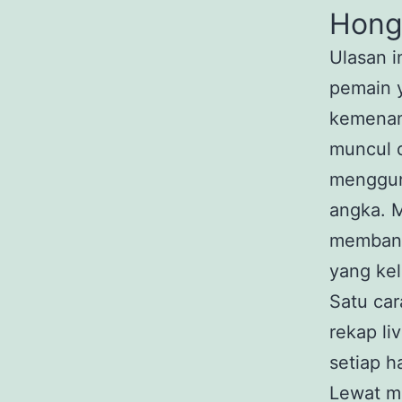
Hong
Ulasan i
pemain 
kemenan
muncul d
mengguna
angka. 
membantu
yang kel
Satu car
rekap li
setiap h
Lewat m