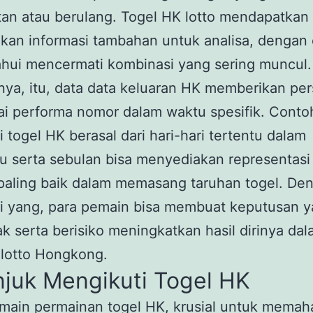
tan atau berulang. Togel HK lotto mendapatkan
an informasi tambahan untuk analisa, dengan 
hui mencermati kombinasi yang sering muncul.
nya, itu, data data keluaran HK memberikan per
i performa nomor dalam waktu spesifik. Conto
i togel HK berasal dari hari-hari tertentu dalam
 serta sebulan bisa menyediakan representasi
aling baik dalam memasang taruhan togel. De
si yang, para pemain bisa membuat keputusan 
jak serta berisiko meningkatkan hasil dirinya da
 lotto Hongkong.
njuk Mengikuti Togel HK
main permainan togel HK, krusial untuk memah