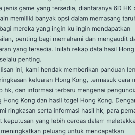
 jenis game yang tersedia, diantaranya 6D HK 
ain memiliki banyak opsi dalam memasang taru
bagi mereka yang ingin ku ingin mendapatkan
silan, penting bagi memahami dan mengaudit d
ran yang tersedia. Inilah rekap data hasil Hon
selalu penting.
lisan ini, kami hendak memberikan panduan le
 ringkasan keluaran Hong Kong, termasuk cara
to hk, dan informasi terbaru mengenai pengund
g Hong Kong dan hasil togel Hong Kong. Denga
 ringkasan serta informasi hasil hk, para pem
 keputusan yang lebih cerdas dalam meletakk
, meningkatkan peluang untuk mendapatkan