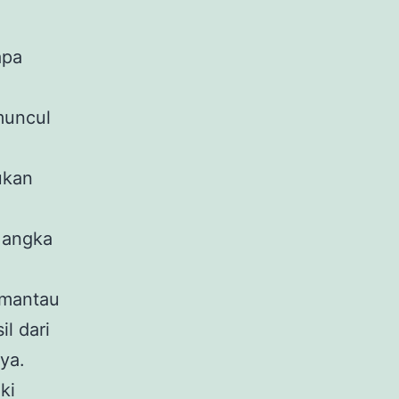
apa
muncul
ukan
i angka
emantau
l dari
ya.
ki