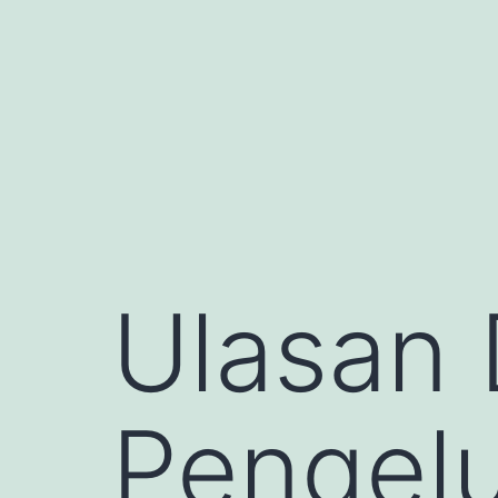
Skip
to
content
Ulasan 
Pengelu