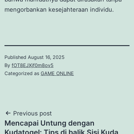
mengorbankan kesejahteraan individu.
Published
August 16, 2025
By
fOT8EJXjf0m8ov5
Categorized as
GAME ONLINE
Post
Previous post
Mencapai Untung dengan
navigation
Kudatogel: Tips di balik Sisi Kuda