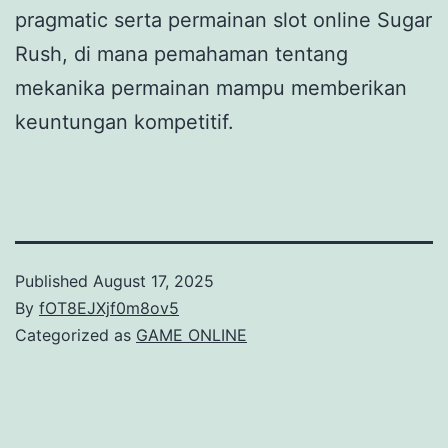
pragmatic serta permainan slot online Sugar
Rush, di mana pemahaman tentang
mekanika permainan mampu memberikan
keuntungan kompetitif.
Published
August 17, 2025
By
fOT8EJXjf0m8ov5
Categorized as
GAME ONLINE