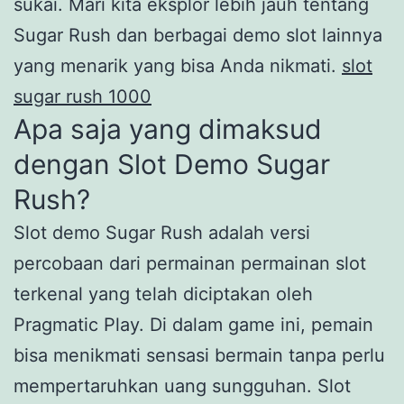
sukai. Mari kita eksplor lebih jauh tentang
Sugar Rush dan berbagai demo slot lainnya
yang menarik yang bisa Anda nikmati.
slot
sugar rush 1000
Apa saja yang dimaksud
dengan Slot Demo Sugar
Rush?
Slot demo Sugar Rush adalah versi
percobaan dari permainan permainan slot
terkenal yang telah diciptakan oleh
Pragmatic Play. Di dalam game ini, pemain
bisa menikmati sensasi bermain tanpa perlu
mempertaruhkan uang sungguhan. Slot