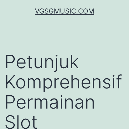
Skip
VGSGMUSIC.COM
to
content
Petunjuk
Komprehensif
Permainan
Slot