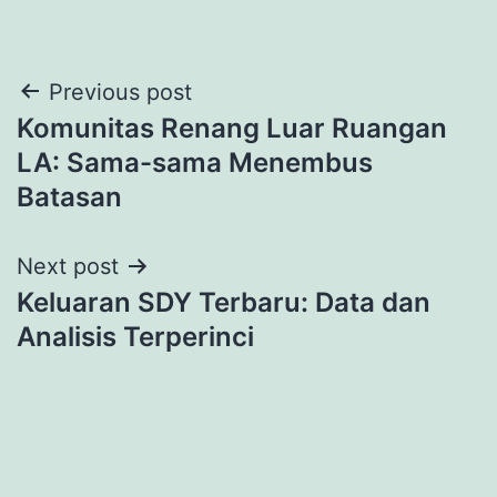
Post
Previous post
Komunitas Renang Luar Ruangan
navigation
LA: Sama-sama Menembus
Batasan
Next post
Keluaran SDY Terbaru: Data dan
Analisis Terperinci