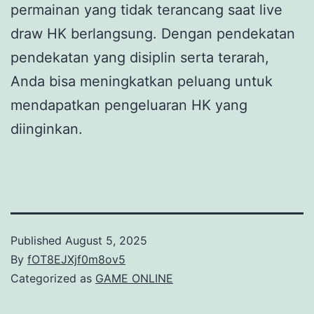
permainan yang tidak terancang saat live
draw HK berlangsung. Dengan pendekatan
pendekatan yang disiplin serta terarah,
Anda bisa meningkatkan peluang untuk
mendapatkan pengeluaran HK yang
diinginkan.
Published
August 5, 2025
By
fOT8EJXjf0m8ov5
Categorized as
GAME ONLINE