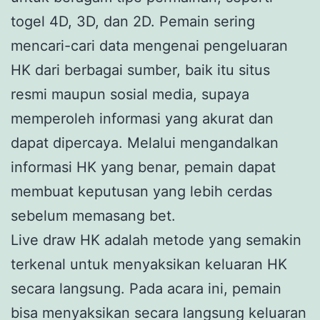
togel 4D, 3D, dan 2D. Pemain sering
mencari-cari data mengenai pengeluaran
HK dari berbagai sumber, baik itu situs
resmi maupun sosial media, supaya
memperoleh informasi yang akurat dan
dapat dipercaya. Melalui mengandalkan
informasi HK yang benar, pemain dapat
membuat keputusan yang lebih cerdas
sebelum memasang bet.
Live draw HK adalah metode yang semakin
terkenal untuk menyaksikan keluaran HK
secara langsung. Pada acara ini, pemain
bisa menyaksikan secara langsung keluaran