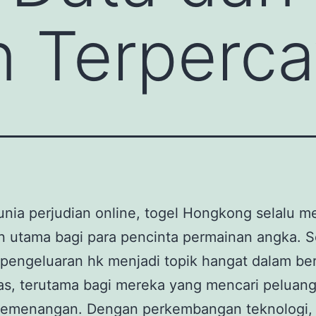
n Terperca
nia perjudian online, togel Hongkong selalu m
n utama bagi para pencinta permainan angka. S
 pengeluaran hk menjadi topik hangat dalam be
as, terutama bagi mereka yang mencari peluang
kemenangan. Dengan perkembangan teknologi, 