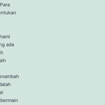
 Para
entukan
n
ahami
ang ada
ah
aih
 menambah
dalah
si
 bermain