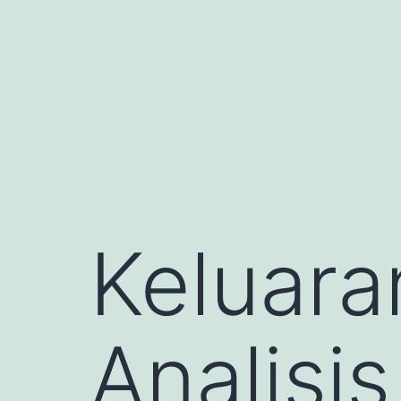
Skip
to
content
Keluaran
Analisi