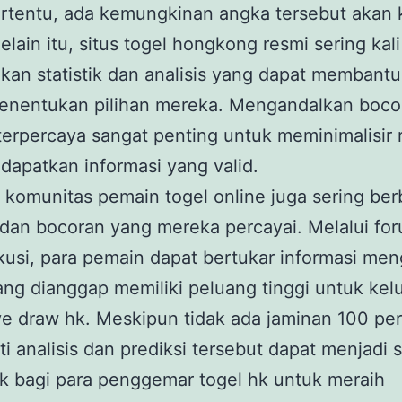
rtentu, ada kemungkinan angka tersebut akan 
Selain itu, situs togel hongkong resmi sering kali
an statistik dan analisis yang dapat membant
enentukan pilihan mereka. Mengandalkan bocor
erpercaya sangat penting untuk meminimalisir r
apatkan informasi yang valid.
, komunitas pemain togel online juga sering ber
 dan bocoran yang mereka percayai. Melalui fo
kusi, para pemain dapat bertukar informasi me
ng dianggap memiliki peluang tinggi untuk kel
ve draw hk. Meskipun tidak ada jaminan 100 pe
i analisis dan prediksi tersebut dapat menjadi s
k bagi para penggemar togel hk untuk meraih