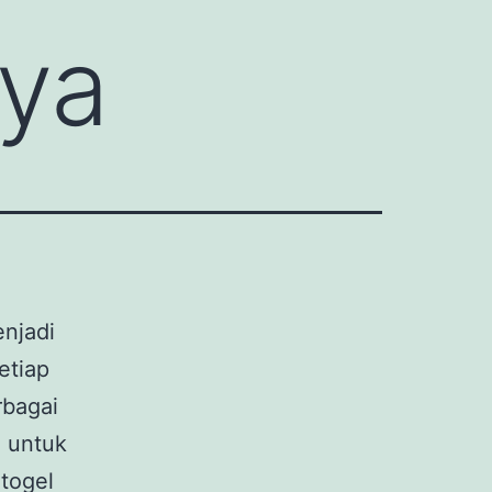
ya
enjadi
etiap
rbagai
 untuk
togel