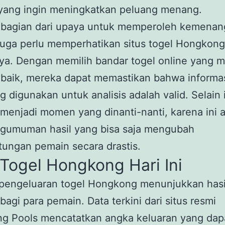
yang ingin meningkatkan peluang menang.
 bagian dari upaya untuk memperoleh kemenan
juga perlu memperhatikan situs togel Hongkon
ya. Dengan memilih bandar togel online yang m
 baik, mereka dapat memastikan bahwa informa
g digunakan untuk analisis adalah valid. Selain i
menjadi momen yang dinanti-nanti, karena ini 
ngumuman hasil yang bisa saja mengubah
ungan pemain secara drastis.
Togel Hongkong Hari Ini
, pengeluaran togel Hongkong menunjukkan hasi
bagi para pemain. Data terkini dari situs resmi
g Pools mencatatkan angka keluaran yang dap