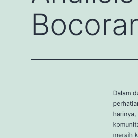
Bocora
Dalam du
perhatia
harinya,
komunit
meraih 