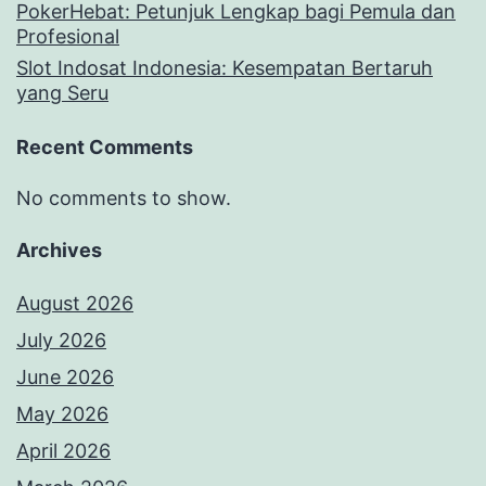
PokerHebat: Petunjuk Lengkap bagi Pemula dan
Profesional
Slot Indosat Indonesia: Kesempatan Bertaruh
yang Seru
Recent Comments
No comments to show.
Archives
August 2026
July 2026
June 2026
May 2026
April 2026