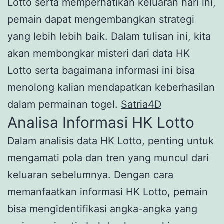
Lotto serta memperhatikan keluaran hari ini,
pemain dapat mengembangkan strategi
yang lebih lebih baik. Dalam tulisan ini, kita
akan membongkar misteri dari data HK
Lotto serta bagaimana informasi ini bisa
menolong kalian mendapatkan keberhasilan
dalam permainan togel.
Satria4D
Analisa Informasi HK Lotto
Dalam analisis data HK Lotto, penting untuk
mengamati pola dan tren yang muncul dari
keluaran sebelumnya. Dengan cara
memanfaatkan informasi HK Lotto, pemain
bisa mengidentifikasi angka-angka yang