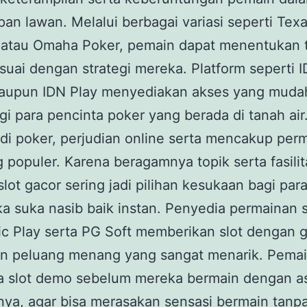
an lawan. Melalui berbagai variasi seperti Tex
 atau Omaha Poker, pemain dapat menentukan 
uai dengan strategi mereka. Platform seperti 
aupun IDN Play menyediakan akses yang mudah
i para pencinta poker yang berada di tanah air
udi poker, perjudian online serta mencakup per
g populer. Karena beragamnya topik serta fasilit
, slot gacor sering jadi pilihan kesukaan bagi par
a suka nasib baik instan. Penyedia permainan s
c Play serta PG Soft memberikan slot dengan g
an peluang menang yang sangat menarik. Pemai
 slot demo sebelum mereka bermain dengan as
ya, agar bisa merasakan sensasi bermain tanp