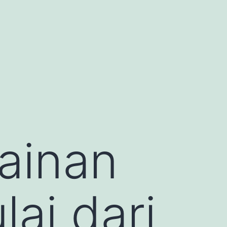
ainan
ai dari