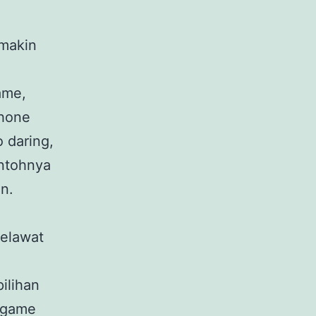
emakin
ame,
phone
 daring,
ntohnya
n.
elawat
ilihan
n game