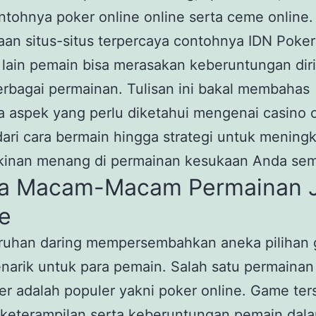
ntohnya poker online online serta ceme online
an situs-situs terpercaya contohnya IDN Poke
 lain pemain bisa merasakan keberuntungan dir
rbagai permainan. Tulisan ini bakal membahas
 aspek yang perlu diketahui mengenai casino o
dari cara bermain hingga strategi untuk mening
inan menang di permainan kesukaan Anda se
a Macam-Macam Permainan J
e
aruhan daring mempersembahkan aneka pilihan
narik untuk para pemain. Salah satu permainan
er adalah populer yakni poker online. Game ter
 keterampilan serta keberuntungan pemain dal