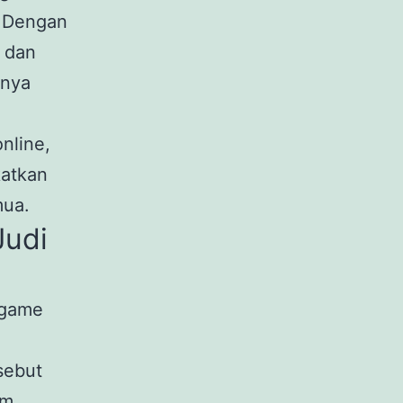
. Dengan
r dan
inya
nline,
katkan
mua.
udi
 game
sebut
am