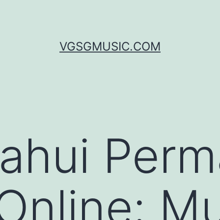
VGSGMUSIC.COM
ahui Perm
Online: Mul