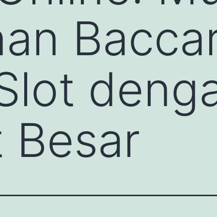
an Baccar
Slot deng
 Besar