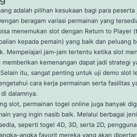
ang adalah pilihan kesukaan bagi para peserta 
Dengan beragam variasi permainan yang tersedi
isa menemukan slot dengan Return to Player (
alian kepada pemain) yang baik dan peluang be
k. Mempelajari jam-jam tertentu ketika slot me
i memberikan kemenangan dapat jadi strategi 
 Selain itu, sangat penting untuk uji demo slot l
ngetahui cara kerja permainan serta fasilitas 
 di dalamnya.
ng slot, permainan togel online juga banyak dig
ain yang ingin nasib baik. Melalui berbagai jeni
sedia, seperti togel 4D, 3D, serta 2D, pengguna
angka-angka favorit mereka yang akan diperta