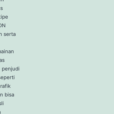
as
tipe
IDN
 serta
.
mainan
as
a penjudi
eperti
rafik
n bisa
li
a