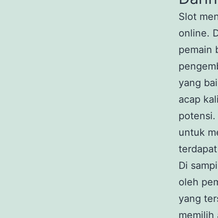
Slot men
online. 
pemain b
pengemb
yang bai
acap kal
potensi.
untuk me
terdapat
Di sampi
oleh pem
yang ter
memilih 