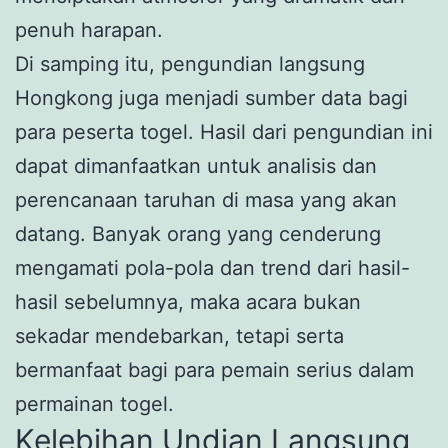
penuh harapan.
Di samping itu, pengundian langsung
Hongkong juga menjadi sumber data bagi
para peserta togel. Hasil dari pengundian ini
dapat dimanfaatkan untuk analisis dan
perencanaan taruhan di masa yang akan
datang. Banyak orang yang cenderung
mengamati pola-pola dan trend dari hasil-
hasil sebelumnya, maka acara bukan
sekadar mendebarkan, tetapi serta
bermanfaat bagi para pemain serius dalam
permainan togel.
Kelebihan Undian Langsung