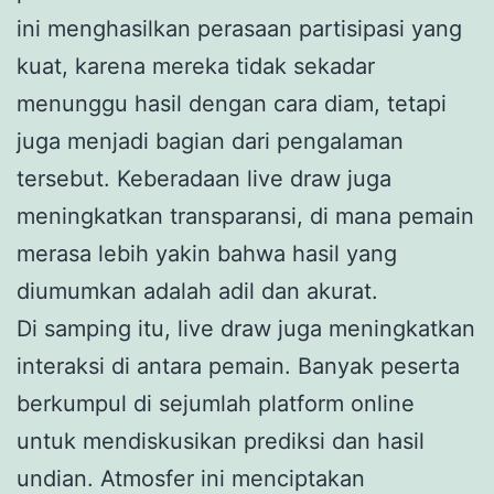
ini menghasilkan perasaan partisipasi yang
kuat, karena mereka tidak sekadar
menunggu hasil dengan cara diam, tetapi
juga menjadi bagian dari pengalaman
tersebut. Keberadaan live draw juga
meningkatkan transparansi, di mana pemain
merasa lebih yakin bahwa hasil yang
diumumkan adalah adil dan akurat.
Di samping itu, live draw juga meningkatkan
interaksi di antara pemain. Banyak peserta
berkumpul di sejumlah platform online
untuk mendiskusikan prediksi dan hasil
undian. Atmosfer ini menciptakan