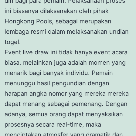
diri bagi para pemain. Pelaksanaan proses
ini biasanya dilaksanakan oleh pihak
Hongkong Pools, sebagai merupakan
lembaga resmi dalam melaksanakan undian
togel.
Event live draw ini tidak hanya event acara
biasa, melainkan juga adalah momen yang
menarik bagi banyak individu. Pemain
menunggu hasil pengundian dengan
harapan angka nomor yang mereka mereka
dapat menang sebagai pemenang. Dengan
adanya, semua orang dapat menyaksikan
prosesnya secara real-time, maka
menciptakan atmosfer yang dramatik dan