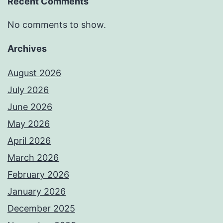
Recent Comments
No comments to show.
Archives
August 2026
July 2026
June 2026
May 2026
April 2026
March 2026
February 2026
January 2026
December 2025