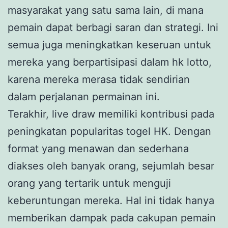
masyarakat yang satu sama lain, di mana
pemain dapat berbagi saran dan strategi. Ini
semua juga meningkatkan keseruan untuk
mereka yang berpartisipasi dalam hk lotto,
karena mereka merasa tidak sendirian
dalam perjalanan permainan ini.
Terakhir, live draw memiliki kontribusi pada
peningkatan popularitas togel HK. Dengan
format yang menawan dan sederhana
diakses oleh banyak orang, sejumlah besar
orang yang tertarik untuk menguji
keberuntungan mereka. Hal ini tidak hanya
memberikan dampak pada cakupan pemain