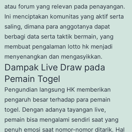
atau forum yang relevan pada penayangan.
Ini menciptakan komunitas yang aktif serta
saling, dimana para anggotanya dapat
berbagi data serta taktik bermain, yang
membuat pengalaman lotto hk menjadi
menyenangkan dan mengasyikkan.
Dampak Live Draw pada
Pemain Togel
Pengundian langsung HK memberikan
pengaruh besar terhadap para pemain
togel. Dengan adanya tayangan live,
pemain bisa mengalami sendiri saat yang
penuh emosi saat nomor-nomor ditarik. Hal