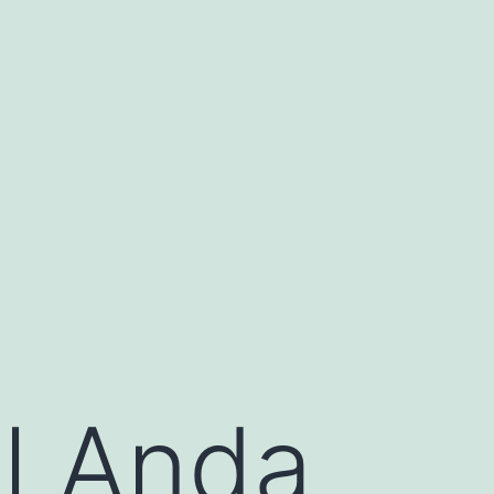
l Anda