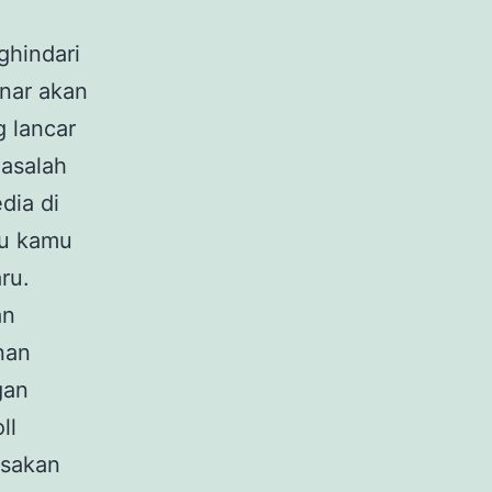
ghindari
enar akan
 lancar
masalah
dia di
tu kamu
ru.
an
nan
gan
ll
asakan