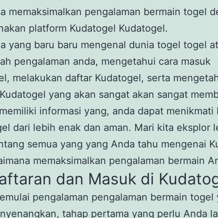
sa memaksimalkan pengalaman bermain togel 
akan platform Kudatogel Kudatogel.
a yang baru baru mengenal dunia togel togel 
h pengalaman anda, mengetahui cara masuk
l, melakukan daftar Kudatogel, serta mengetah
k Kudatogel yang akan sangat akan sangat memb
emiliki informasi yang, anda dapat menikmati
gel dari lebih enak dan aman. Mari kita eksplor l
tentang semua yang yang Anda tahu mengenai K
aimana memaksimalkan pengalaman bermain A
aftaran dan Masuk di Kudatog
emulai pengalaman pengalaman bermain togel
enyenangkan, tahap pertama yang perlu Anda l