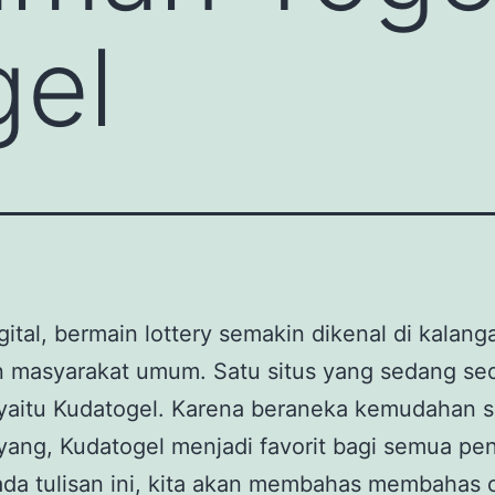
gel
igital, bermain lottery semakin dikenal di kalang
n masyarakat umum. Satu situs yang sedang se
yaitu Kudatogel. Karena beraneka kemudahan s
s yang, Kudatogel menjadi favorit bagi semua pe
ada tulisan ini, kita akan membahas membahas 