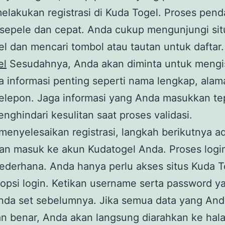
elakukan registrasi di Kuda Togel. Proses pend
 sepele dan cepat. Anda cukup mengunjungi sit
l dan mencari tombol atau tautan untuk daftar.
el
Sesudahnya, Anda akan diminta untuk mengi
 informasi penting seperti nama lengkap, alama
elepon. Jaga informasi yang Anda masukkan te
nghindari kesulitan saat proses validasi.
menyelesaikan registrasi, langkah berikutnya a
n masuk ke akun Kudatogel Anda. Proses login
ederhana. Anda hanya perlu akses situs Kuda T
opsi login. Ketikan username serta password y
nda set sebelumnya. Jika semua data yang And
n benar, Anda akan langsung diarahkan ke hal