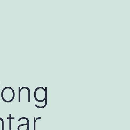
Kong
ntar