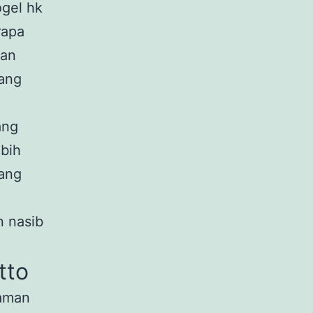
ogel hk
rapa
ian
ang
a
ang
ebih
yang
 nasib
tto
laman