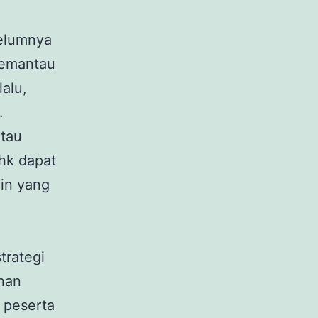
belumnya
memantau
alu,
.
atau
 hk dapat
in yang
trategi
nan
 peserta