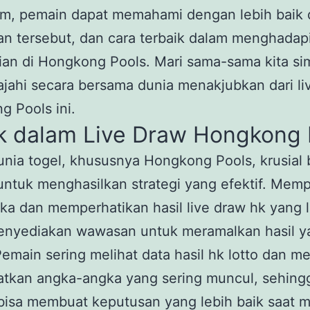
m, pemain dapat memahami dengan lebih baik 
n tersebut, dan cara terbaik dalam menghadapi
ian di Hongkong Pools. Mari sama-sama kita si
lajahi secara bersama dunia menakjubkan dari li
 Pools ini.
ik dalam Live Draw Hongkong 
nia togel, khususnya Hongkong Pools, krusial 
ntuk menghasilkan strategi yang efektif. Mempe
ka dan memperhatikan hasil live draw hk yang l
enyediakan wawasan untuk meramalkan hasil y
 Pemain sering melihat data hasil hk lotto dan 
tkan angka-angka yang sering muncul, sehing
isa membuat keputusan yang lebih baik saat m