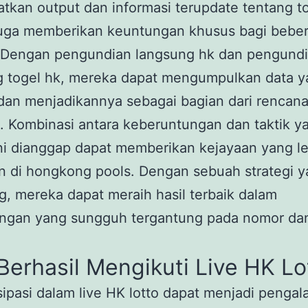
kan output dan informasi terupdate tentang t
 juga memberikan keuntungan khusus bagi bebe
 Dengan pengundian langsung hk dan pengund
g togel hk, mereka dapat mengumpulkan data y
dan menjadikannya sebagai bagian dari rencan
. Kombinasi antara keberuntungan dan taktik y
ni dianggap dapat memberikan kejayaan yang l
an di hongkong pools. Dengan sebuah strategi 
, mereka dapat meraih hasil terbaik dalam
ingan yang sungguh tergantung pada nomor dan
Berhasil Mengikuti Live HK Lo
sipasi dalam live HK lotto dapat menjadi penga