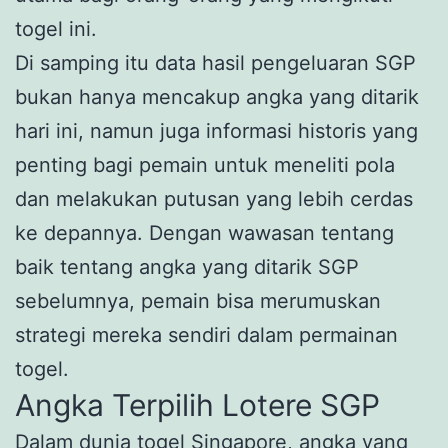
togel ini.
Di samping itu data hasil pengeluaran SGP
bukan hanya mencakup angka yang ditarik
hari ini, namun juga informasi historis yang
penting bagi pemain untuk meneliti pola
dan melakukan putusan yang lebih cerdas
ke depannya. Dengan wawasan tentang
baik tentang angka yang ditarik SGP
sebelumnya, pemain bisa merumuskan
strategi mereka sendiri dalam permainan
togel.
Angka Terpilih Lotere SGP
Dalam dunia togel Singapore, angka yang