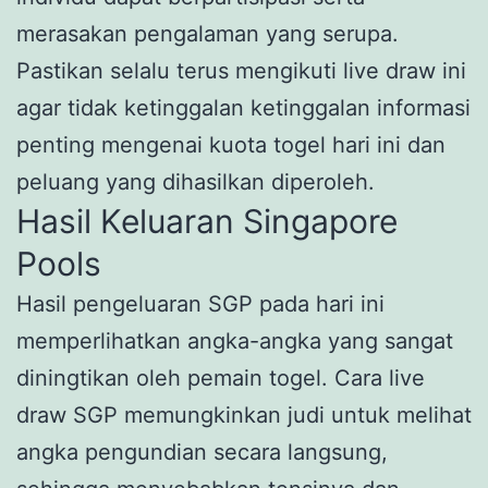
merasakan pengalaman yang serupa.
Pastikan selalu terus mengikuti live draw ini
agar tidak ketinggalan ketinggalan informasi
penting mengenai kuota togel hari ini dan
peluang yang dihasilkan diperoleh.
Hasil Keluaran Singapore
Pools
Hasil pengeluaran SGP pada hari ini
memperlihatkan angka-angka yang sangat
diningtikan oleh pemain togel. Cara live
draw SGP memungkinkan judi untuk melihat
angka pengundian secara langsung,