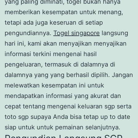
yang paling diminati, togel bukan hanya
memberikan kesempatan untuk menang,
tetapi ada juga keseruan di setiap
pengundiannya.
Togel singapore
langsung
hari ini, kami akan menyajikan menyajikan
informasi terkini mengenai hasil
pengeluaran, termasuk di dalamnya di
dalamnya yang yang berhasil dipilih. Jangan
melewatkan kesempatan ini untuk
mendapatkan informasi yang akurat dan
cepat tentang mengenai keluaran sgp serta
toto sgp supaya Anda bisa tetap up to date
siap untuk untuk pemainan selanjutnya.