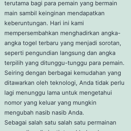
terutama bagi para pemain yang bermain
main sambil keinginan mendapatkan
keberuntungan. Hari ini kami
mempersembahkan menghadirkan angka-
angka togel terbaru yang menjadi sorotan,
seperti pengundian langsung dan angka
terpilih yang ditunggu-tunggu para pemain.
Seiring dengan berbagai kemudahan yang
ditawarkan oleh teknologi, Anda tidak perlu
lagi menunggu lama untuk mengetahui
nomor yang keluar yang mungkin
mengubah nasib nasib Anda.
Sebagai salah satu salah satu permainan