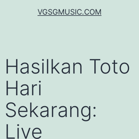
Skip
VGSGMUSIC.COM
to
content
Hasilkan Toto
Hari
Sekarang:
Live