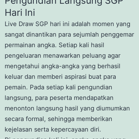
Pengundian Langsung SGP
Hari Ini
Live Draw SGP hari ini adalah momen yang
sangat dinantikan para sejumlah penggemar
permainan angka. Setiap kali hasil
pengeluaran menawarkan peluang agar
mengetahui angka-angka yang berhasil
keluar dan memberi aspirasi buat para
pemain. Pada setiap kali pengundian
langsung, para peserta mendapatkan
menonton langsung hasil yang diumumkan
secara formal, sehingga memberikan
kejelasan serta kepercayaan diri.