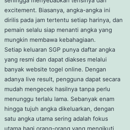
sehingga menyebabkan tensinya dan
excitement. Biasanya, angka-angka ini
dirilis pada jam tertentu setiap harinya, dan
pemain selalu siap menanti angka yang
mungkin membawa kebahagiaan.
Setiap keluaran SGP punya daftar angka
yang resmi dan dapat diakses melalui
banyak website togel online. Dengan
adanya live result, pengguna dapat secara
mudah mengecek hasilnya tanpa perlu
menunggu terlalu lama. Sebanyak enam
hingga tujuh angka dikeluarkan, dengan
satu angka utama sering adalah fokus
utama bagi orang-orang yang mengikuti