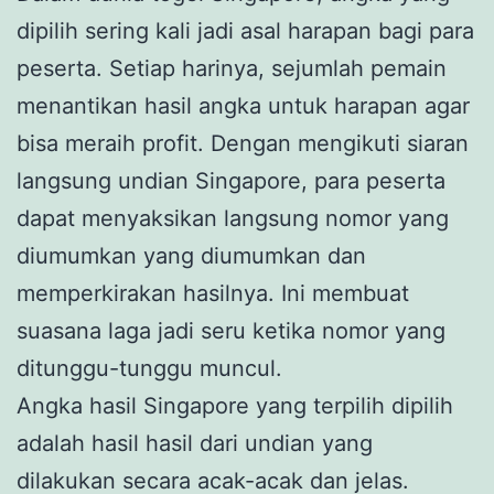
dipilih sering kali jadi asal harapan bagi para
peserta. Setiap harinya, sejumlah pemain
menantikan hasil angka untuk harapan agar
bisa meraih profit. Dengan mengikuti siaran
langsung undian Singapore, para peserta
dapat menyaksikan langsung nomor yang
diumumkan yang diumumkan dan
memperkirakan hasilnya. Ini membuat
suasana laga jadi seru ketika nomor yang
ditunggu-tunggu muncul.
Angka hasil Singapore yang terpilih dipilih
adalah hasil hasil dari undian yang
dilakukan secara acak-acak dan jelas.