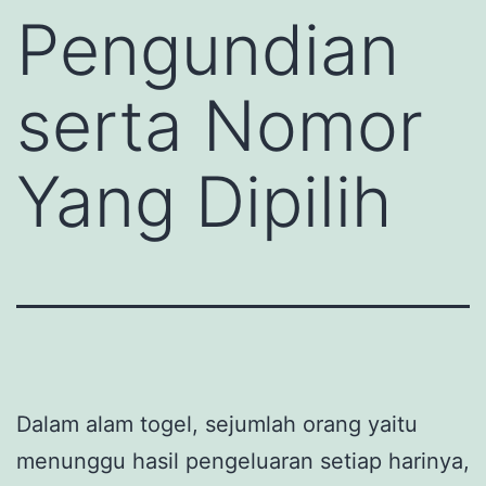
Pengundian
serta Nomor
Yang Dipilih
Dalam alam togel, sejumlah orang yaitu
menunggu hasil pengeluaran setiap harinya,