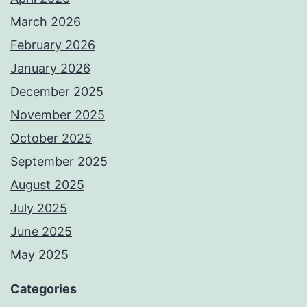
March 2026
February 2026
January 2026
December 2025
November 2025
October 2025
September 2025
August 2025
July 2025
June 2025
May 2025
Categories