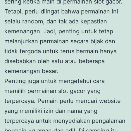
sering ketika main di permainan slot gacor.
Tetapi, perlu diingat bahwa permainan ini
selalu random, dan tak ada kepastian
kemenangan. Jadi, penting untuk tetap
melanjutkan permainan secara bijak dan
tidak tergoda untuk terus bermain hanya
disebabkan oleh satu atau beberapa
kemenangan besar.
Penting juga untuk mengetahui cara
memilih permainan slot gacor yang
terpercaya. Pemain perlu mencari website
yang memiliki izin dan nama yang
terpercaya untuk menyediakan pengalaman
bermain yg aman dan adil. Di samping itu,