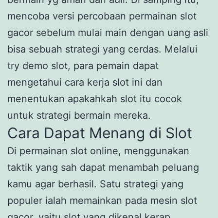
mencoba versi percobaan permainan slot
gacor sebelum mulai main dengan uang asli
bisa sebuah strategi yang cerdas. Melalui
try demo slot, para pemain dapat
mengetahui cara kerja slot ini dan
menentukan apakahkah slot itu cocok
untuk strategi bermain mereka.
Cara Dapat Menang di Slot
Di permainan slot online, menggunakan
taktik yang sah dapat menambah peluang
kamu agar berhasil. Satu strategi yang
populer ialah memainkan pada mesin slot
gacor, yaitu slot yang dikenal kerap