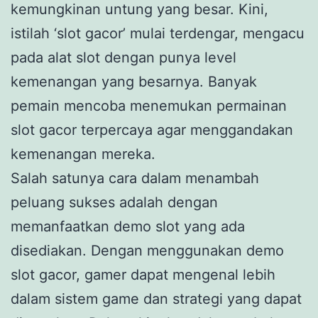
kemungkinan untung yang besar. Kini,
istilah ‘slot gacor’ mulai terdengar, mengacu
pada alat slot dengan punya level
kemenangan yang besarnya. Banyak
pemain mencoba menemukan permainan
slot gacor terpercaya agar menggandakan
kemenangan mereka.
Salah satunya cara dalam menambah
peluang sukses adalah dengan
memanfaatkan demo slot yang ada
disediakan. Dengan menggunakan demo
slot gacor, gamer dapat mengenal lebih
dalam sistem game dan strategi yang dapat