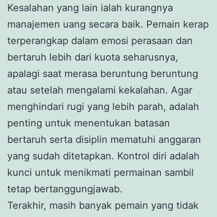
Kesalahan yang lain ialah kurangnya
manajemen uang secara baik. Pemain kerap
terperangkap dalam emosi perasaan dan
bertaruh lebih dari kuota seharusnya,
apalagi saat merasa beruntung beruntung
atau setelah mengalami kekalahan. Agar
menghindari rugi yang lebih parah, adalah
penting untuk menentukan batasan
bertaruh serta disiplin mematuhi anggaran
yang sudah ditetapkan. Kontrol diri adalah
kunci untuk menikmati permainan sambil
tetap bertanggungjawab.
Terakhir, masih banyak pemain yang tidak