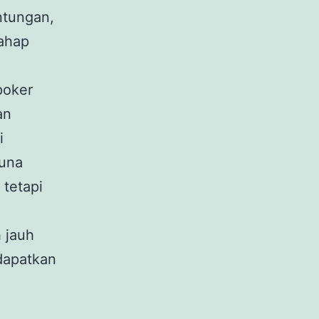
ntungan,
tahap
poker
an
i
guna
tetapi
 jauh
dapatkan