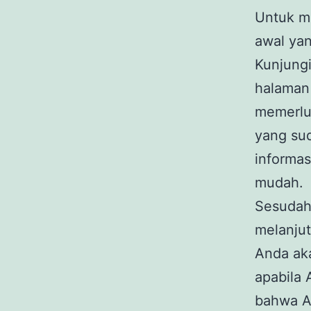
Untuk m
awal yan
Kunjungi
halaman
memerlu
yang su
informa
mudah.
Sesudah 
melanjut
Anda ak
apabila 
bahwa A