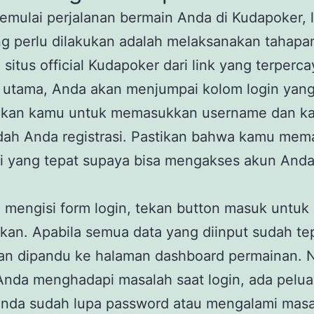
emulai perjalanan bermain Anda di Kudapoker, 
g perlu dilakukan adalah melaksanakan tahapan
 situs official Kudapoker dari link yang terperca
 utama, Anda akan menjumpai kolom login yan
kan kamu untuk memasukkan username dan ka
dah Anda registrasi. Pastikan bahwa kamu me
si yang tepat supaya bisa mengakses akun Anda
mengisi form login, tekan button masuk untuk
kan. Apabila semua data yang diinput sudah te
an dipandu ke halaman dashboard permainan. 
Anda menghadapi masalah saat login, ada pelu
nda sudah lupa password atau mengalami masa