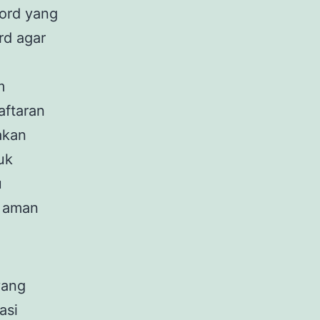
word yang
rd agar
m
aftaran
akan
uk
u
p aman
yang
asi