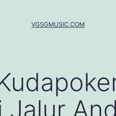
VGSGMUSIC.COM
 Kudapoke
 Jalur An