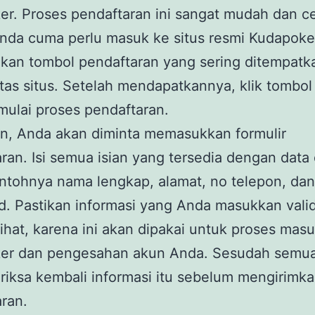
r. Proses pendaftaran ini sangat mudah dan c
Anda cuma perlu masuk ke situs resmi Kudapoke
an tombol pendaftaran yang sering ditempatka
tas situs. Setelah mendapatkannya, klik tombol
ulai proses pendaftaran.
n, Anda akan diminta memasukkan formulir
ran. Isi semua isian yang tersedia dengan data 
ontohnya nama lengkap, alamat, no telepon, dan
. Pastikan informasi yang Anda masukkan vali
lihat, karena ini akan dipakai untuk proses mas
er dan pengesahan akun Anda. Sesudah semu
periksa kembali informasi itu sebelum mengirimk
ran.