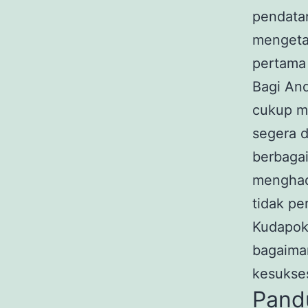
pendata
mengetah
pertama
Bagi And
cukup m
segera 
berbaga
menghad
tidak pe
Kudapoke
bagaima
kesukse
Pand