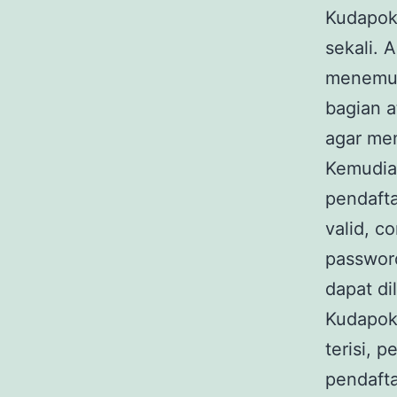
Kudapoke
sekali. 
menemuk
bagian a
agar mem
Kemudia
pendafta
valid, c
password
dapat di
Kudapok
terisi, 
pendafta