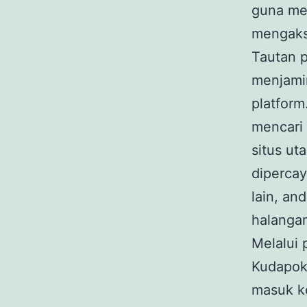
guna me
mengakse
Tautan p
menjami
platform
mencari i
situs ut
dipercay
lain, an
halanga
Melalui
Kudapoke
masuk k