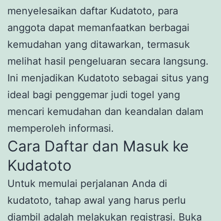
menyelesaikan daftar Kudatoto, para
anggota dapat memanfaatkan berbagai
kemudahan yang ditawarkan, termasuk
melihat hasil pengeluaran secara langsung.
Ini menjadikan Kudatoto sebagai situs yang
ideal bagi penggemar judi togel yang
mencari kemudahan dan keandalan dalam
memperoleh informasi.
Cara Daftar dan Masuk ke
Kudatoto
Untuk memulai perjalanan Anda di
kudatoto, tahap awal yang harus perlu
diambil adalah melakukan registrasi. Buka