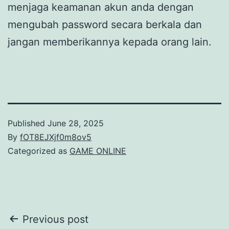
menjaga keamanan akun anda dengan
mengubah password secara berkala dan
jangan memberikannya kepada orang lain.
Published
June 28, 2025
By
fOT8EJXjf0m8ov5
Categorized as
GAME ONLINE
Post
Previous post