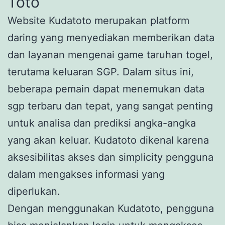
Toto
Website Kudatoto merupakan platform
daring yang menyediakan memberikan data
dan layanan mengenai game taruhan togel,
terutama keluaran SGP. Dalam situs ini,
beberapa pemain dapat menemukan data
sgp terbaru dan tepat, yang sangat penting
untuk analisa dan prediksi angka-angka
yang akan keluar. Kudatoto dikenal karena
aksesibilitas akses dan simplicity pengguna
dalam mengakses informasi yang
diperlukan.
Dengan menggunakan Kudatoto, pengguna