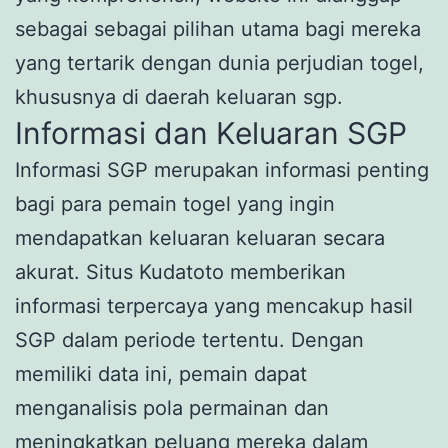
sebagai sebagai pilihan utama bagi mereka
yang tertarik dengan dunia perjudian togel,
khususnya di daerah keluaran sgp.
Informasi dan Keluaran SGP
Informasi SGP merupakan informasi penting
bagi para pemain togel yang ingin
mendapatkan keluaran keluaran secara
akurat. Situs Kudatoto memberikan
informasi terpercaya yang mencakup hasil
SGP dalam periode tertentu. Dengan
memiliki data ini, pemain dapat
menganalisis pola permainan dan
meningkatkan peluang mereka dalam