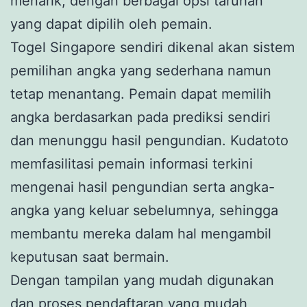
menarik, dengan berbagai opsi taruhan
yang dapat dipilih oleh pemain.
Togel Singapore sendiri dikenal akan sistem
pemilihan angka yang sederhana namun
tetap menantang. Pemain dapat memilih
angka berdasarkan pada prediksi sendiri
dan menunggu hasil pengundian. Kudatoto
memfasilitasi pemain informasi terkini
mengenai hasil pengundian serta angka-
angka yang keluar sebelumnya, sehingga
membantu mereka dalam hal mengambil
keputusan saat bermain.
Dengan tampilan yang mudah digunakan
dan proses pendaftaran yang mudah,