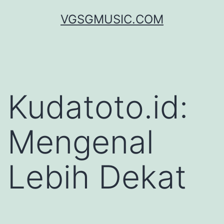
Skip
VGSGMUSIC.COM
to
content
Kudatoto.id:
Mengenal
Lebih Dekat