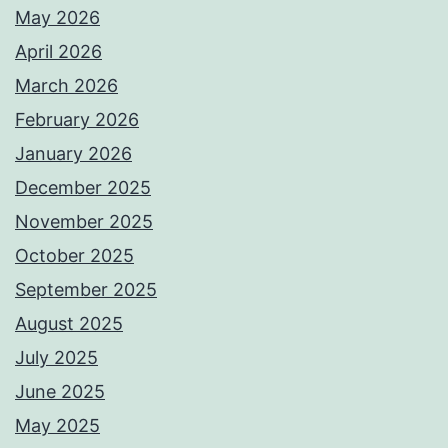
May 2026
April 2026
March 2026
February 2026
January 2026
December 2025
November 2025
October 2025
September 2025
August 2025
July 2025
June 2025
May 2025