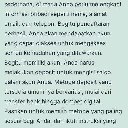
sederhana, di mana Anda perlu melengkapi
informasi pribadi seperti nama, alamat
email, dan telepon. Begitu pendaftaran
berhasil, Anda akan mendapatkan akun
yang dapat diakses untuk mengakses
semua kemudahan yang ditawarkan.
Begitu memiliki akun, Anda harus
melakukan deposit untuk mengisi saldo
dalam akun Anda. Metode deposit yang
tersedia umumnya bervariasi, mulai dari
transfer bank hingga dompet digital.
Pastikan untuk memilih metode yang paling
sesuai bagi Anda, dan ikuti instruksi yang