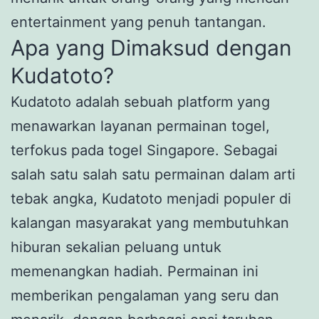
entertainment yang penuh tantangan.
Apa yang Dimaksud dengan
Kudatoto?
Kudatoto adalah sebuah platform yang
menawarkan layanan permainan togel,
terfokus pada togel Singapore. Sebagai
salah satu salah satu permainan dalam arti
tebak angka, Kudatoto menjadi populer di
kalangan masyarakat yang membutuhkan
hiburan sekalian peluang untuk
memenangkan hadiah. Permainan ini
memberikan pengalaman yang seru dan