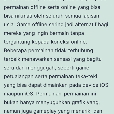
permainan offline serta online yang bisa
bisa nikmati oleh seluruh semua lapisan
usia. Game offline sering jadi alternatif bagi
mereka yang ingin bermain tanpa
tergantung kepada koneksi online.
Beberapa permainan tidak terhubung
terbaik menawarkan sensasi yang begitu
seru dan menggugah, seperti game
petualangan serta permainan teka-teki
yang bisa dapat dimainkan pada device iOS
maupun iOS. Permainan-permainan ini
bukan hanya menyuguhkan grafik yang,
namun juga gameplay yang menarik, dan