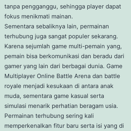
tanpa pengganggu, sehingga player dapat
fokus menikmati mainan.
Sementara sebaliknya lain, permainan
terhubung juga sangat populer sekarang.
Karena sejumlah game multi-pemain yang,
pemain bisa berkomunikasi dan beradu dari
gamer yang lain dari berbagai dunia. Game
Multiplayer Online Battle Arena dan battle
royale menjadi kesukaan di antara anak
muda, sementara game kasual serta
simulasi menarik perhatian beragam usia.
Permainan terhubung sering kali
memperkenalkan fitur baru serta isi yang di