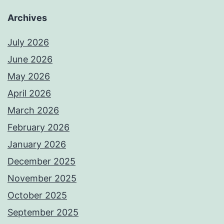
Archives
July 2026
June 2026
May 2026
April 2026
March 2026
February 2026
January 2026
December 2025
November 2025
October 2025
September 2025