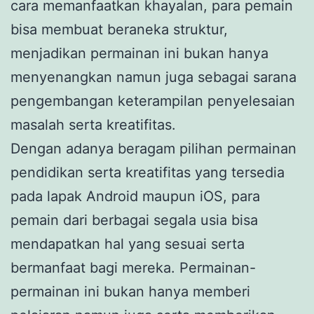
cara memanfaatkan khayalan, para pemain
bisa membuat beraneka struktur,
menjadikan permainan ini bukan hanya
menyenangkan namun juga sebagai sarana
pengembangan keterampilan penyelesaian
masalah serta kreatifitas.
Dengan adanya beragam pilihan permainan
pendidikan serta kreatifitas yang tersedia
pada lapak Android maupun iOS, para
pemain dari berbagai segala usia bisa
mendapatkan hal yang sesuai serta
bermanfaat bagi mereka. Permainan-
permainan ini bukan hanya memberi