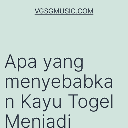
Skip
VGSGMUSIC.COM
to
content
Apa yang
menyebabka
n Kayu Togel
Menjadi