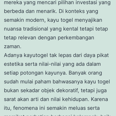
mereka yang mencari pilihan investasi yang
berbeda dan menarik. Di konteks yang
semakin modern, kayu togel menyajikan
nuansa tradisional yang kental tetapi tetap
tetap relevan dengan perkembangan
zaman.
Adanya kayutogel tak lepas dari daya pikat
estetika serta nilai-nilai yang ada dalam
setiap potongan kayunya. Banyak orang
sudah mulai paham bahwasanya kayu togel
bukan sekadar objek dekoratif, tetapi juga
sarat akan arti dan nilai kehidupan. Karena
itu, fenomena ini semakin meluas serta