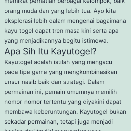
memikat perhatian berbagai kelompok, baik
orang muda dan yang lebih tua. Ayo kita
eksplorasi lebih dalam mengenai bagaimana
kayu togel dapat tren masa kini serta apa
yang menjadikannya begitu istimewa.
Apa Sih Itu Kayutogel?
Kayutogel adalah istilah yang mengacu
pada tipe game yang mengkombinasikan
unsur nasib baik dan strategi. Dalam
permainan ini, pemain umumnya memilih
nomor-nomor tertentu yang diyakini dapat
membawa keberuntungan. Kayutogel bukan
sekadar permainan, tetapi juga menjadi