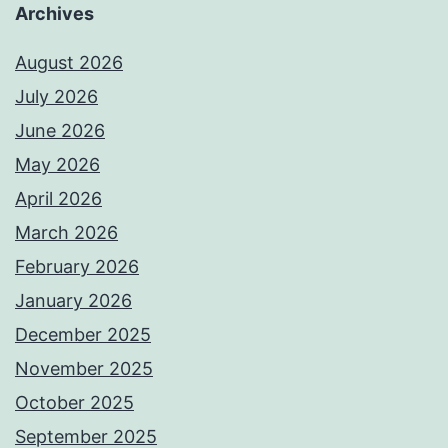
Archives
August 2026
July 2026
June 2026
May 2026
April 2026
March 2026
February 2026
January 2026
December 2025
November 2025
October 2025
September 2025