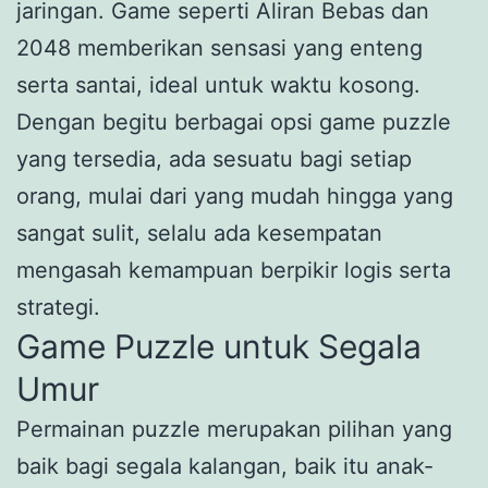
jaringan. Game seperti Aliran Bebas dan
2048 memberikan sensasi yang enteng
serta santai, ideal untuk waktu kosong.
Dengan begitu berbagai opsi game puzzle
yang tersedia, ada sesuatu bagi setiap
orang, mulai dari yang mudah hingga yang
sangat sulit, selalu ada kesempatan
mengasah kemampuan berpikir logis serta
strategi.
Game Puzzle untuk Segala
Umur
Permainan puzzle merupakan pilihan yang
baik bagi segala kalangan, baik itu anak-