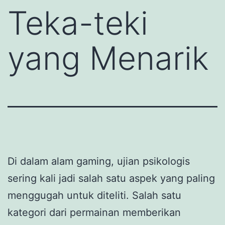
Teka-teki
yang Menarik
Di dalam alam gaming, ujian psikologis
sering kali jadi salah satu aspek yang paling
menggugah untuk diteliti. Salah satu
kategori dari permainan memberikan