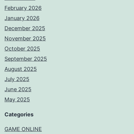
February 2026
January 2026
December 2025
November 2025
October 2025
September 2025
August 2025
July 2025
June 2025
May 2025
Categories
GAME ONLINE