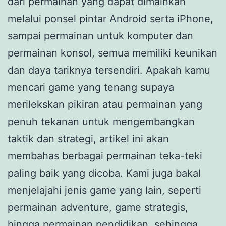
dari permainan yang dapat dimainkan
melalui ponsel pintar Android serta iPhone,
sampai permainan untuk komputer dan
permainan konsol, semua memiliki keunikan
dan daya tariknya tersendiri. Apakah kamu
mencari game yang tenang supaya
merilekskan pikiran atau permainan yang
penuh tekanan untuk mengembangkan
taktik dan strategi, artikel ini akan
membahas berbagai permainan teka-teki
paling baik yang dicoba. Kami juga bakal
menjelajahi jenis game yang lain, seperti
permainan adventure, game strategis,
hingga permainan pendidikan, sehingga