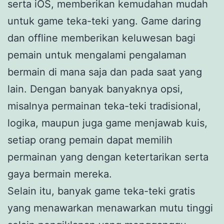
serta iOS, memberikan kemudahan mudah
untuk game teka-teki yang. Game daring
dan offline memberikan keluwesan bagi
pemain untuk mengalami pengalaman
bermain di mana saja dan pada saat yang
lain. Dengan banyak banyaknya opsi,
misalnya permainan teka-teki tradisional,
logika, maupun juga game menjawab kuis,
setiap orang pemain dapat memilih
permainan yang dengan ketertarikan serta
gaya bermain mereka.
Selain itu, banyak game teka-teki gratis
yang menawarkan menawarkan mutu tinggi