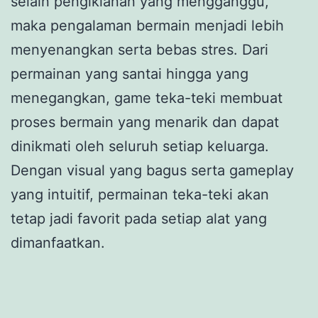
selain pengiklanan yang mengganggu,
maka pengalaman bermain menjadi lebih
menyenangkan serta bebas stres. Dari
permainan yang santai hingga yang
menegangkan, game teka-teki membuat
proses bermain yang menarik dan dapat
dinikmati oleh seluruh setiap keluarga.
Dengan visual yang bagus serta gameplay
yang intuitif, permainan teka-teki akan
tetap jadi favorit pada setiap alat yang
dimanfaatkan.