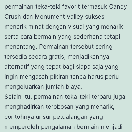
permainan teka-teki favorit termasuk Candy
Crush dan Monument Valley sukses
menarik minat dengan visual yang menarik
serta cara bermain yang sederhana tetapi
menantang. Permainan tersebut sering
tersedia secara gratis, menjadikannya
alternatif yang tepat bagi siapa saja yang
ingin mengasah pikiran tanpa harus perlu
mengeluarkan jumlah biaya.
Selain itu, permainan teka-teki terbaru juga
menghadirkan terobosan yang menarik,
contohnya unsur petualangan yang
memperoleh pengalaman bermain menjadi