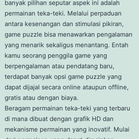
banyak pilihan seputar aspek ini adalah
permainan teka-teki. Melalui perpaduan
antara kesenangan dan stimulasi pikiran,
game puzzle bisa menawarkan pengalaman
yang menarik sekaligus menantang. Entah
kamu seorang penggila game yang
berpengalaman atau pendatang baru,
terdapat banyak opsi game puzzle yang
dapat dijajal secara online ataupun offline,
gratis atau dengan biaya.
Beragam permainan teka-teki yang terbaru
di mana dibuat dengan grafik HD dan
mekanisme permainan yang inovatif. Mulai