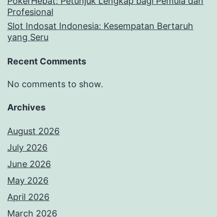
PokerHebat: Petunjuk Lengkap bagi Pemula dan
Profesional
Slot Indosat Indonesia: Kesempatan Bertaruh
yang Seru
Recent Comments
No comments to show.
Archives
August 2026
July 2026
June 2026
May 2026
April 2026
March 2026