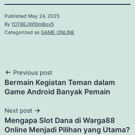
Published
May 24, 2025
By
fOT8EJXjf0m8ov5
Categorized as
GAME ONLINE
Post
Previous post
Bermain Kegiatan Teman dalam
navigation
Game Android Banyak Pemain
Next post
Mengapa Slot Dana di Warga88
Online Menjadi Pilihan yang Utama?